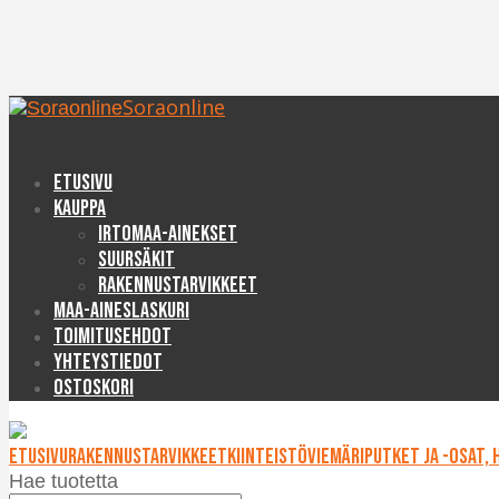
Soraonline
Etusivu
Kauppa
Irtomaa-ainekset
Suursäkit
Rakennustarvikkeet
Maa-aineslaskuri
Toimitusehdot
Yhteystiedot
Ostoskori
Etusivu
Rakennustarvikkeet
Kiinteistöviemäriputket ja -osat, 
Hae tuotetta