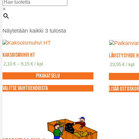
×
Näytetään kaikki 3 tulosta
Kaksoismuhvi HT
Lävistysyhde H
Hintaluokka:
2,10
€
–
9,15
€
/ kpl
23,55
€
/ kpl
2,10 €
-
Pikakatselu
9,15 €
Valitse vaihtoehdoista
Lisää ostoskor
Tällä
tuotteella
on
useampi
muunnelma.
Voit
tehdä