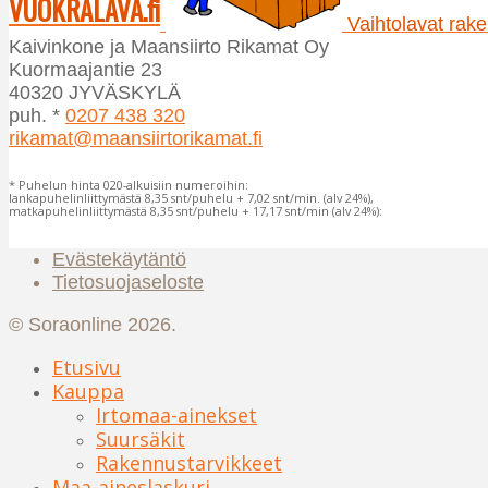
VUOKRALAVA.fi
valinnat
Vaihtolavat raken
tuotteen
Kaivinkone ja Maansiirto Rikamat Oy
sivulla.
Kuormaajantie 23
40320 JYVÄSKYLÄ
puh. *
0207 438 320
rikamat@maansiirtorikamat.fi
* Puhelun hinta 020-alkuisiin numeroihin:
lankapuhelinliittymästä 8,35 snt/puhelu + 7,02 snt/min. (alv 24%),
matkapuhelinliittymästä 8,35 snt/puhelu + 17,17 snt/min (alv 24%):
Evästekäytäntö
Tietosuojaseloste
© Soraonline 2026.
Etusivu
Kauppa
Irtomaa-ainekset
Suursäkit
Rakennustarvikkeet
Maa-aineslaskuri