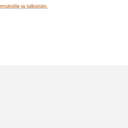
valinnat
nuksille ja talkoisiin.
tuotteen
sivulla.