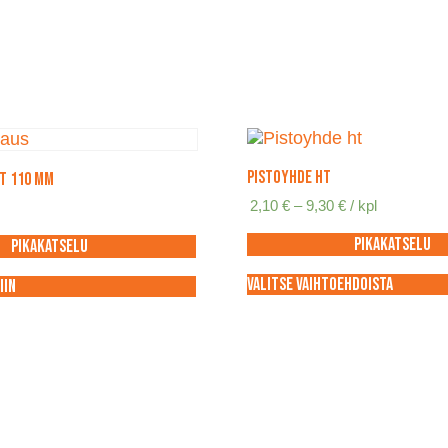
Pistoyhde HT
T 110 mm
Hintaluokka:
2,10
€
–
9,30
€
/ kpl
2,10 €
-
Pikakatselu
Pikakatselu
9,30 €
Valitse vaihtoehdoista
iin
Tällä
tuotteella
on
useampi
muunnelma.
Voit
tehdä