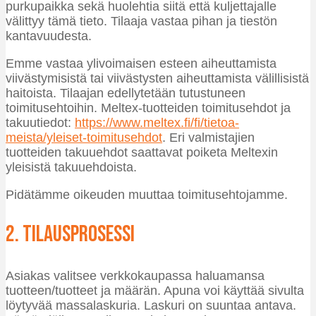
purkupaikka sekä huolehtia siitä että kuljettajalle
välittyy tämä tieto. Tilaaja vastaa pihan ja tiestön
kantavuudesta.
Emme vastaa ylivoimaisen esteen aiheuttamista
viivästymisistä tai viivästysten aiheuttamista välillisistä
haitoista. Tilaajan edellytetään tutustuneen
toimitusehtoihin. Meltex-tuotteiden toimitusehdot ja
takuutiedot:
https://www.meltex.fi/fi/tietoa-
meista/yleiset-toimitusehdot
. Eri valmistajien
tuotteiden takuuehdot saattavat poiketa Meltexin
yleisistä takuuehdoista.
Pidätämme oikeuden muuttaa toimitusehtojamme.
2. Tilausprosessi
Asiakas valitsee verkkokaupassa haluamansa
tuotteen/tuotteet ja määrän. Apuna voi käyttää sivulta
löytyvää massalaskuria. Laskuri on suuntaa antava.