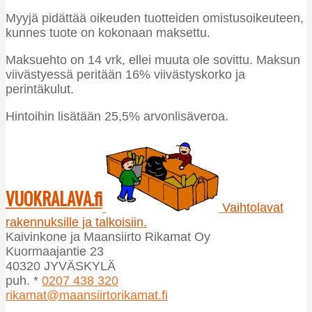
Myyjä pidättää oikeuden tuotteiden omistusoikeuteen,
kunnes tuote on kokonaan maksettu.
Maksuehto on 14 vrk, ellei muuta ole sovittu. Maksun
viivästyessä peritään 16% viivästyskorko ja
perintäkulut.
Hintoihin lisätään 25,5% arvonlisäveroa.
VUOKRALAVA.fi
Vaihtolavat
rakennuksille ja talkoisiin.
Kaivinkone ja Maansiirto Rikamat Oy
Kuormaajantie 23
40320 JYVÄSKYLÄ
puh. *
0207 438 320
rikamat@maansiirtorikamat.fi