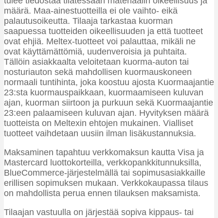
tulee tiedostaa tilatessaan materiaalin oikeellisuus ja
määrä. Maa-ainestuotteilla ei ole vaihto- eikä
palautusoikeutta. Tilaaja tarkastaa kuorman
saapuessa tuotteiden oikeellisuuden ja että tuotteet
ovat ehjiä. Meltex-tuotteet voi palauttaa, mikäli ne
ovat käyttämättömiä, uudenveroisia ja puhtaita.
Tällöin asiakkaalta veloitetaan kuorma-auton tai
nosturiauton sekä mahdollisen kuormauskoneen
normaali tuntihinta, joka koostuu ajosta Kuormaajantie
23:sta kuormauspaikkaan, kuormaamiseen kuluvan
ajan, kuorman siirtoon ja purkuun sekä Kuormaajantie
23:een palaamiseen kuluvan ajan. Hyvityksen määrä
tuotteista on Meltexin ehtojen mukainen. Vialliset
tuotteet vaihdetaan uusiin ilman lisäkustannuksia.
Maksaminen tapahtuu verkkomaksun kautta Visa ja
Mastercard luottokorteilla, verkkopankkitunnuksilla,
BlueCommerce-järjestelmällä tai sopimusasiakkaille
erillisen sopimuksen mukaan. Verkkokaupassa tilaus
on mahdollista perua ennen tilauksen maksamista.
Tilaajan vastuulla on järjestää sopiva kippaus- tai