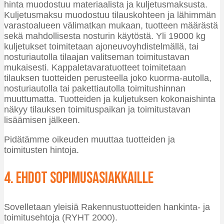
hinta muodostuu materiaalista ja kuljetusmaksusta.
Kuljetusmaksu muodostuu tilauskohteen ja lähimmän
varastoalueen välimatkan mukaan, tuotteen määrästä
sekä mahdollisesta nosturin käytöstä. Yli 19000 kg
kuljetukset toimitetaan ajoneuvoyhdistelmällä, tai
nosturiautolla tilaajan valitseman toimitustavan
mukaisesti. Kappaletavaratuotteet toimitetaan
tilauksen tuotteiden perusteella joko kuorma-autolla,
nosturiautolla tai pakettiautolla toimitushinnan
muuttumatta. Tuotteiden ja kuljetuksen kokonaishinta
näkyy tilauksen toimituspaikan ja toimitustavan
lisäämisen jälkeen.
Pidätämme oikeuden muuttaa tuotteiden ja
toimitusten hintoja.
4. Ehdot sopimusasiakkaille
Sovelletaan yleisiä Rakennustuotteiden hankinta- ja
toimitusehtoja (RYHT 2000).