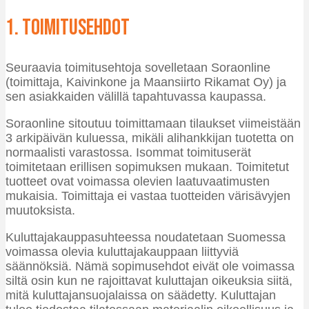
1. Toimitusehdot
Seuraavia toimitusehtoja sovelletaan Soraonline
(toimittaja, Kaivinkone ja Maansiirto Rikamat Oy) ja
sen asiakkaiden välillä tapahtuvassa kaupassa.
Soraonline sitoutuu toimittamaan tilaukset viimeistään
3 arkipäivän kuluessa, mikäli alihankkijan tuotetta on
normaalisti varastossa. Isommat toimituserät
toimitetaan erillisen sopimuksen mukaan. Toimitetut
tuotteet ovat voimassa olevien laatuvaatimusten
mukaisia. Toimittaja ei vastaa tuotteiden värisävyjen
muutoksista.
Kuluttajakauppasuhteessa noudatetaan Suomessa
voimassa olevia kuluttajakauppaan liittyviä
säännöksiä. Nämä sopimusehdot eivät ole voimassa
siltä osin kun ne rajoittavat kuluttajan oikeuksia siitä,
mitä kuluttajansuojalaissa on säädetty. Kuluttajan