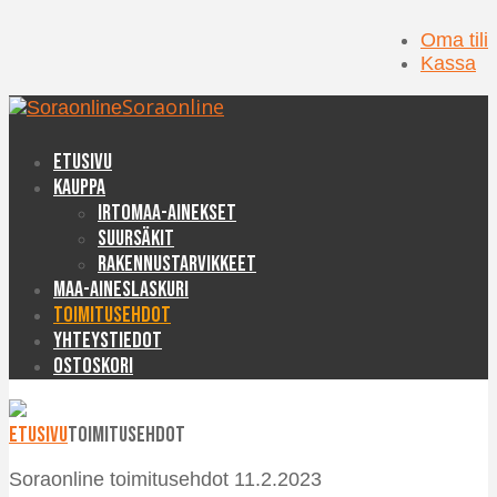
Oma tili
Kassa
Soraonline
Etusivu
Kauppa
Irtomaa-ainekset
Suursäkit
Rakennustarvikkeet
Maa-aineslaskuri
Toimitusehdot
Yhteystiedot
Ostoskori
Etusivu
Toimitusehdot
Soraonline toimitusehdot 11.2.2023