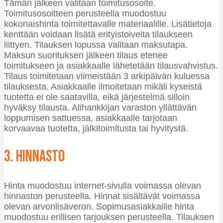
Tämän jälkeen valitaan toimitusosoite.
Toimitusosoitteen perusteella muodostuu
kokonaishinta toimitettavalle materiaalille. Lisätietoja
kenttään voidaan lisätä erityistoiveita tilaukseen
liittyen. Tilauksen lopussa valitaan maksutapa.
Maksun suorituksen jälkeen tilaus etenee
toimitukseen ja asiakkaalle lähetetään tilausvahvistus.
Tilaus toimitetaan viimeistään 3 arkipäivän kuluessa
tilauksesta. Asiakkaalle ilmoitetaan mikäli kyseistä
tuotetta ei ole saatavilla, eikä järjestelmä silloin
hyväksy tilausta. Alihankkijan varaston yllättävän
loppumisen sattuessa, asiakkaalle tarjotaan
korvaavaa tuotetta, jälkitoimitusta tai hyvitystä.
3. Hinnasto
Hinta muodostuu internet-sivulla voimassa olevan
hinnaston perusteella. Hinnat sisältävät voimassa
olevan arvonlisäveron. Sopimusasiakkaille hinta
muodostuu erillisen tarjouksen perusteella. Tilauksen