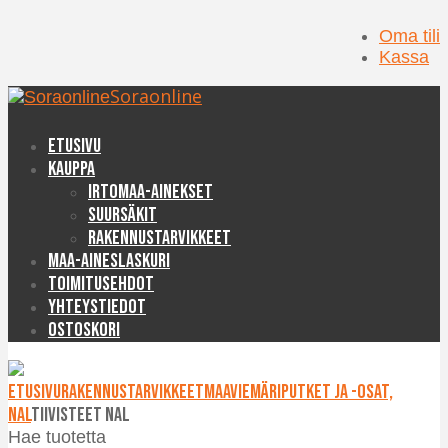
Oma tili
Kassa
Soraonline
Etusivu
Kauppa
Irtomaa-ainekset
Suursäkit
Rakennustarvikkeet
Maa-aineslaskuri
Toimitusehdot
Yhteystiedot
Ostoskori
Etusivu
Rakennustarvikkeet
Maaviemäriputket ja -osat,
NAL
Tiivisteet NAL
Hae tuotetta