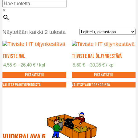
×
Näytetään kaikki 2 tulosta
Tiiviste NAL
Tiiviste NAL öljynkestävä
Hintaluokka:
Hintaluokka:
4,55
€
–
26,40
€
/ kpl
5,60
€
–
30,35
€
/ kpl
4,55 €
5,60 €
Pikakatselu
Pikakatselu
-
-
26,40 €
30,35 €
Valitse vaihtoehdoista
Valitse vaihtoehdoista
Tällä
Tällä
tuotteella
tuotteella
on
on
useampi
useampi
muunnelma.
muunnelma.
Voit
Voit
tehdä
tehdä
VUOKRALAVA.fi
valinnat
valinnat