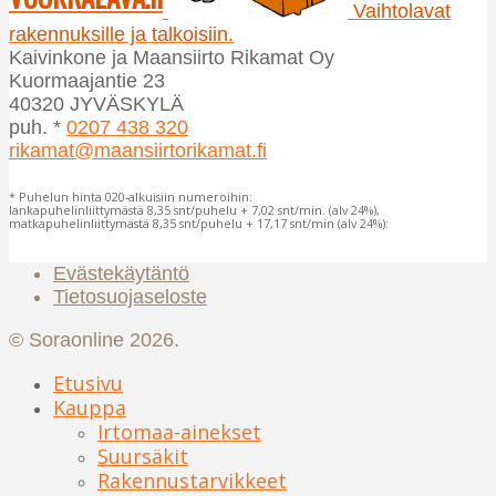
Vaihtolavat
tuotteen
tuotteen
rakennuksille ja talkoisiin.
sivulla.
sivulla.
Kaivinkone ja Maansiirto Rikamat Oy
Kuormaajantie 23
40320 JYVÄSKYLÄ
puh. *
0207 438 320
rikamat@maansiirtorikamat.fi
* Puhelun hinta 020-alkuisiin numeroihin:
lankapuhelinliittymästä 8,35 snt/puhelu + 7,02 snt/min. (alv 24%),
matkapuhelinliittymästä 8,35 snt/puhelu + 17,17 snt/min (alv 24%):
Evästekäytäntö
Tietosuojaseloste
© Soraonline 2026.
Etusivu
Kauppa
Irtomaa-ainekset
Suursäkit
Rakennustarvikkeet