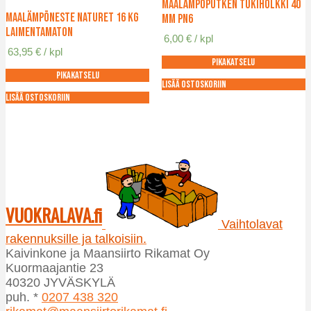
Maalämpöputken tukiholkki 40
valinnat
Voit
Maalämpöneste Naturet 16 kg
mm PN6
tuotteen
tehdä
laimentamaton
6,00
€
/ kpl
sivulla.
valinnat
63,95
€
/ kpl
tuotteen
Pikakatselu
sivulla.
Pikakatselu
Lisää ostoskoriin
Lisää ostoskoriin
VUOKRALAVA.fi
Vaihtolavat
rakennuksille ja talkoisiin.
Kaivinkone ja Maansiirto Rikamat Oy
Kuormaajantie 23
40320 JYVÄSKYLÄ
puh. *
0207 438 320