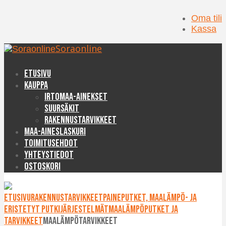
Oma tili
Kassa
Soraonline
Etusivu
Kauppa
Irtomaa-ainekset
Suursäkit
Rakennustarvikkeet
Maa-aineslaskuri
Toimitusehdot
Yhteystiedot
Ostoskori
Etusivu
Rakennustarvikkeet
Paineputket, maalämpö- ja
eristetyt putkijärjestelmät
Maalämpöputket ja
tarvikkeet
Maalämpötarvikkeet