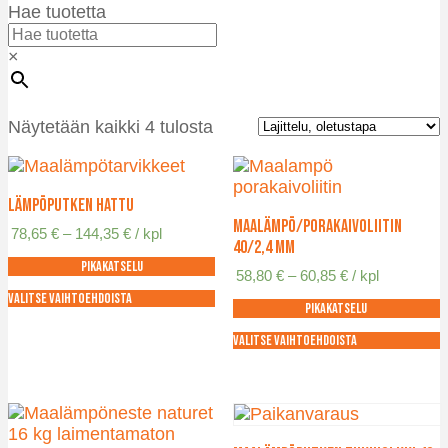
Hae tuotetta
×
Näytetään kaikki 4 tulosta
Lämpöputken hattu
Maalämpö/porakaivoliitin
Hintaluokka:
78,65
€
–
144,35
€
/ kpl
40/2,4 mm
78,65 €
Pikakatselu
-
Hintaluokka:
58,80
€
–
60,85
€
/ kpl
144,35 €
58,80 €
Valitse vaihtoehdoista
Pikakatselu
-
Tällä
60,85 €
tuotteella
Valitse vaihtoehdoista
on
Tällä
useampi
tuotteella
muunnelma.
on
Voit
useampi
tehdä
muunnelma.