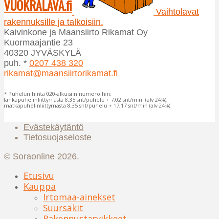
VUOKRALAVA.fi
valinnat
Vaihtolavat
tuotteen
rakennuksille ja talkoisiin.
sivulla.
Kaivinkone ja Maansiirto Rikamat Oy
Kuormaajantie 23
40320 JYVÄSKYLÄ
puh. *
0207 438 320
rikamat@maansiirtorikamat.fi
* Puhelun hinta 020-alkuisiin numeroihin:
lankapuhelinliittymästä 8,35 snt/puhelu + 7,02 snt/min. (alv 24%),
matkapuhelinliittymästä 8,35 snt/puhelu + 17,17 snt/min (alv 24%):
Evästekäytäntö
Tietosuojaseloste
© Soraonline 2026.
Etusivu
Kauppa
Irtomaa-ainekset
Suursäkit
Rakennustarvikkeet