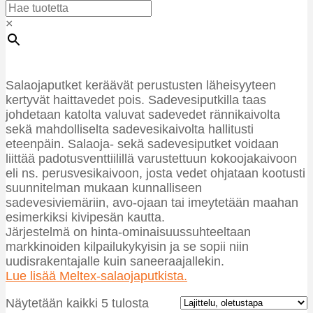
×
Salaojaputket keräävät perustusten läheisyyteen
kertyvät haittavedet pois. Sadevesiputkilla taas
johdetaan katolta valuvat sadevedet rännikaivolta
sekä mahdolliselta sadevesikaivolta hallitusti
eteenpäin. Salaoja- sekä sadevesiputket voidaan
liittää padotusventtiilillä varustettuun kokoojakaivoon
eli ns. perusvesikaivoon, josta vedet ohjataan kootusti
suunnitelman mukaan kunnalliseen
sadevesiviemäriin, avo-ojaan tai imeytetään maahan
esimerkiksi kivipesän kautta.
Järjestelmä on hinta-ominaisuussuhteeltaan
markkinoiden kilpailukykyisin ja se sopii niin
uudisrakentajalle kuin saneeraajallekin.
Lue lisää Meltex-salaojaputkista.
Näytetään kaikki 5 tulosta