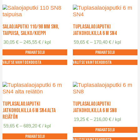
Salaojaputki 110/98 mm SN8,
Tuplasalaojaputki
taipuisa, salko/kieppi
jatkoholkilla 6 m SN4
Hintaluokka:
Hintaluokka:
30,05
€
–
245,55
€
/ kpl
59,65
€
–
170,40
€
/ kpl
30,05 €
59,65 €
Pikakatselu
Pikakatselu
-
-
245,55 €
170,40 €
Valitse vaihtoehdoista
Valitse vaihtoehdoista
Tällä
Tällä
tuotteella
tuotteella
on
on
useampi
useampi
muunnelma.
muunnelma.
Voit
Voit
Tuplasalaojaputki
Tuplasalaojaputki
tehdä
tehdä
jatkoholkilla 6 m SN4 alta
jatkoholkilla 6 m SN8
valinnat
valinnat
reiätön
Hintaluokka:
19,25
€
–
216,00
€
/ kpl
tuotteen
tuotteen
19,25 €
Hintaluokka:
59,65
€
–
689,20
€
/ kpl
sivulla.
sivulla.
Pikakatselu
-
59,65 €
216,00 €
Pikakatselu
-
Valitse vaihtoehdoista