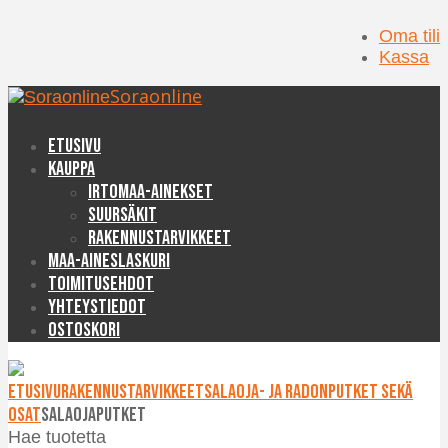
Oma tili
Kassa
Soraonline
Etusivu
Kauppa
Irtomaa-ainekset
Suursäkit
Rakennustarvikkeet
Maa-aineslaskuri
Toimitusehdot
Yhteystiedot
Ostoskori
Etusivu
Rakennustarvikkeet
Salaoja- ja radonputket sekä
osat
Salaojaputket
Hae tuotetta