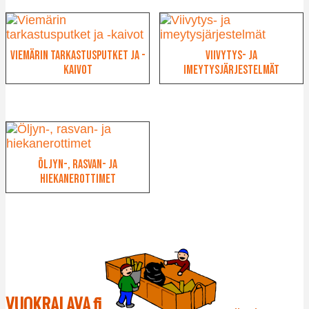
Viemärin tarkastusputket ja -
Viivytys- ja
kaivot
imeytysjärjestelmät
Öljyn-, rasvan- ja
hiekanerottimet
VUOKRALAVA.fi