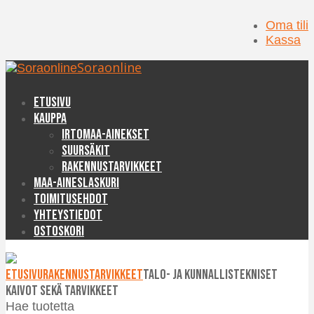
Oma tili
Kassa
Soraonline
Etusivu
Kauppa
Irtomaa-ainekset
Suursäkit
Rakennustarvikkeet
Maa-aineslaskuri
Toimitusehdot
Yhteystiedot
Ostoskori
Etusivu
Rakennustarvikkeet
Talo- ja kunnallistekniset
kaivot sekä tarvikkeet
Hae tuotetta