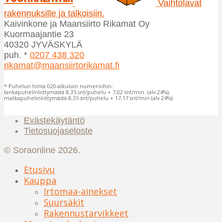
Vaihtolavat
rakennuksille ja talkoisiin.
Kaivinkone ja Maansiirto Rikamat Oy
Kuormaajantie 23
40320 JYVÄSKYLÄ
puh. *
0207 438 320
rikamat@maansiirtorikamat.fi
* Puhelun hinta 020-alkuisiin numeroihin:
lankapuhelinliittymästä 8,35 snt/puhelu + 7,02 snt/min. (alv 24%),
matkapuhelinliittymästä 8,35 snt/puhelu + 17,17 snt/min (alv 24%):
Evästekäytäntö
Tietosuojaseloste
© Soraonline 2026.
Etusivu
Kauppa
Irtomaa-ainekset
Suursäkit
Rakennustarvikkeet