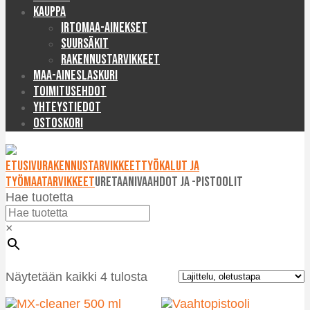
Kauppa
Irtomaa-ainekset
Suursäkit
Rakennustarvikkeet
Maa-aineslaskuri
Toimitusehdot
Yhteystiedot
Ostoskori
Etusivu
Rakennustarvikkeet
Työkalut ja
työmaatarvikkeet
Uretaanivaahdot ja -pistoolit
Hae tuotetta
×
Näytetään kaikki 4 tulosta