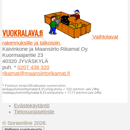
on
useampi
muunnelma.
Voit
tehdä
VUOKRALAVA.fi
valinnat
Vaihtolavat
tuotteen
rakennuksille ja talkoisiin.
sivulla.
Kaivinkone ja Maansiirto Rikamat Oy
Kuormaajantie 23
40320 JYVÄSKYLÄ
puh. *
0207 438 320
rikamat@maansiirtorikamat.fi
* Puhelun hinta 020-alkuisiin numeroihin:
lankapuhelinliittymästä 8,35 snt/puhelu + 7,02 snt/min. (alv 24%),
matkapuhelinliittymästä 8,35 snt/puhelu + 17,17 snt/min (alv 24%):
Evästekäytäntö
Tietosuojaseloste
© Soraonline 2026.
Hallinnoi suostumusta