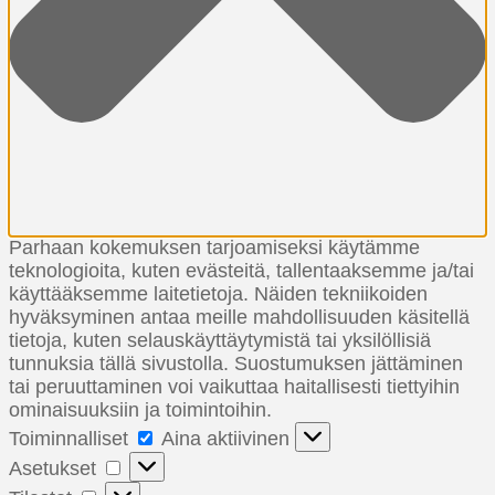
Parhaan kokemuksen tarjoamiseksi käytämme
teknologioita, kuten evästeitä, tallentaaksemme ja/tai
käyttääksemme laitetietoja. Näiden tekniikoiden
hyväksyminen antaa meille mahdollisuuden käsitellä
tietoja, kuten selauskäyttäytymistä tai yksilöllisiä
tunnuksia tällä sivustolla. Suostumuksen jättäminen
tai peruuttaminen voi vaikuttaa haitallisesti tiettyihin
ominaisuuksiin ja toimintoihin.
Toiminnalliset
Toiminnalliset
Aina aktiivinen
Asetukset
Asetukset
Tilastot