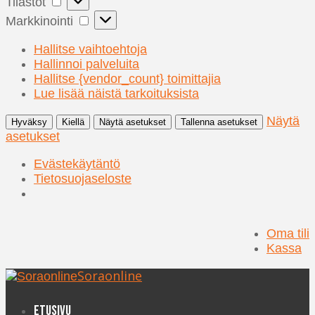
Tilastot
Markkinointi
Markkinointi
Hallitse vaihtoehtoja
Hallinnoi palveluita
Hallitse {vendor_count} toimittajia
Lue lisää näistä tarkoituksista
Näytä
Hyväksy
Kiellä
Näytä asetukset
Tallenna asetukset
asetukset
Evästekäytäntö
Tietosuojaseloste
Oma tili
Kassa
Soraonline
Etusivu