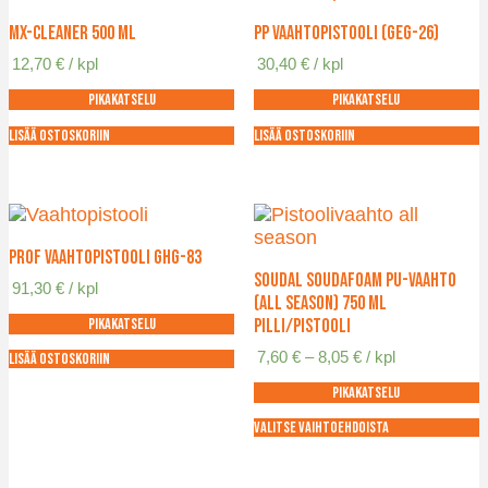
MX-Cleaner 500 ml
PP Vaahtopistooli (GEG-26)
12,70
€
/ kpl
30,40
€
/ kpl
Pikakatselu
Pikakatselu
Lisää ostoskoriin
Lisää ostoskoriin
PROF Vaahtopistooli GHG-83
Soudal Soudafoam PU-vaahto
91,30
€
/ kpl
(All Season) 750 ml
pilli/pistooli
Pikakatselu
Hintaluokka:
7,60
€
–
8,05
€
/ kpl
Lisää ostoskoriin
7,60 €
Pikakatselu
-
8,05 €
Valitse vaihtoehdoista
Tällä
tuotteella