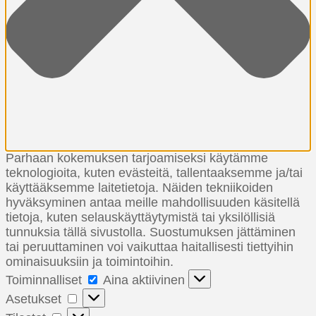
Parhaan kokemuksen tarjoamiseksi käytämme
teknologioita, kuten evästeitä, tallentaaksemme ja/tai
käyttääksemme laitetietoja. Näiden tekniikoiden
hyväksyminen antaa meille mahdollisuuden käsitellä
tietoja, kuten selauskäyttäytymistä tai yksilöllisiä
tunnuksia tällä sivustolla. Suostumuksen jättäminen
tai peruuttaminen voi vaikuttaa haitallisesti tiettyihin
ominaisuuksiin ja toimintoihin.
Toiminnalliset
Toiminnalliset
Aina aktiivinen
Asetukset
Asetukset
Tilastot