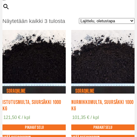
Näytetään kaikki 3 tulosta
Istutusmulta, suursäkki 1000
Nurmikkomulta, suursäkki 1000
kg
kg
121,50
€
/ kpl
101,35
€
/ kpl
Pikakatselu
Pikakatselu