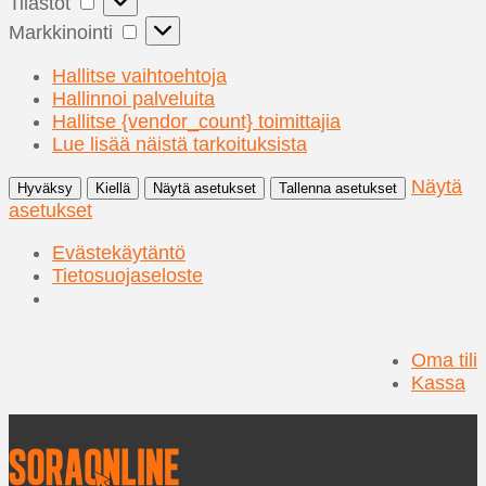
Tilastot
Markkinointi
Markkinointi
Hallitse vaihtoehtoja
Hallinnoi palveluita
Hallitse {vendor_count} toimittajia
Lue lisää näistä tarkoituksista
Näytä
Hyväksy
Kiellä
Näytä asetukset
Tallenna asetukset
asetukset
Evästekäytäntö
Tietosuojaseloste
Oma tili
Kassa