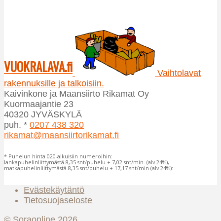
VUOKRALAVA.fi
Vaihtolavat
rakennuksille ja talkoisiin.
Kaivinkone ja Maansiirto Rikamat Oy
Kuormaajantie 23
40320 JYVÄSKYLÄ
puh. *
0207 438 320
rikamat@maansiirtorikamat.fi
* Puhelun hinta 020-alkuisiin numeroihin:
lankapuhelinliittymästä 8,35 snt/puhelu + 7,02 snt/min. (alv 24%),
matkapuhelinliittymästä 8,35 snt/puhelu + 17,17 snt/min (alv 24%):
Evästekäytäntö
Tietosuojaseloste
© Soraonline 2026.