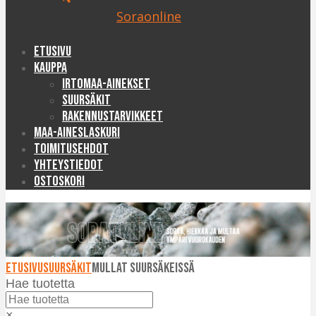
Soraonline
Etusivu
Kauppa
Irtomaa-ainekset
Suursäkit
Rakennustarvikkeet
Maa-aineslaskuri
Toimitusehdot
Yhteystiedot
Ostoskori
Etusivu
Suursäkit
Mullat suursäkeissä
Hae tuotetta
×