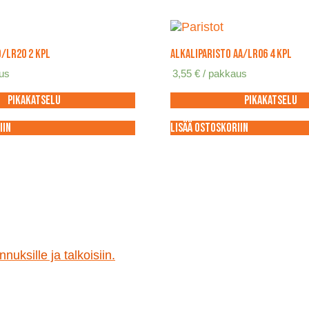
D/LR20 2 kpl
Alkaliparisto AA/LR06 4 kpl
aus
3,55
€
/ pakkaus
Pikakatselu
Pikakatselu
iin
Lisää ostoskoriin
nuksille ja talkoisiin.