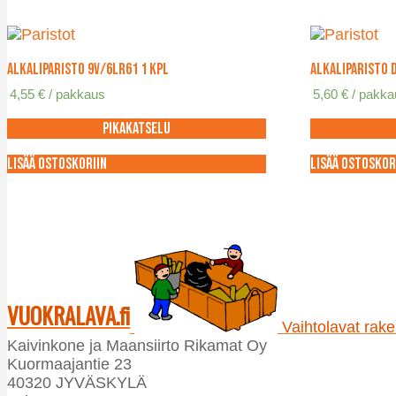
Alkaliparisto 9V/6LR61 1 kpl
Alkaliparisto 
4,55
€
/ pakkaus
5,60
€
/ pakk
Pikakatselu
Lisää ostoskoriin
Lisää ostoskor
VUOKRALAVA.fi
Vaihtolavat raken
Kaivinkone ja Maansiirto Rikamat Oy
Kuormaajantie 23
40320 JYVÄSKYLÄ