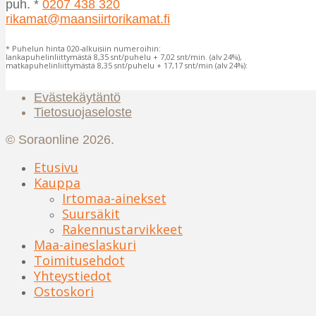
puh. *
0207 438 320
rikamat@maansiirtorikamat.fi
* Puhelun hinta 020-alkuisiin numeroihin:
lankapuhelinliittymästä 8,35 snt/puhelu + 7,02 snt/min. (alv 24%),
matkapuhelinliittymästä 8,35 snt/puhelu + 17,17 snt/min (alv 24%):
Evästekäytäntö
Tietosuojaseloste
© Soraonline 2026.
Etusivu
Kauppa
Irtomaa-ainekset
Suursäkit
Rakennustarvikkeet
Maa-aineslaskuri
Toimitusehdot
Yhteystiedot
Ostoskori