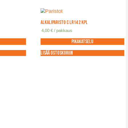
Alkaliparisto C LR14 2 kpl
4,00
€
/ pakkaus
Pikakatselu
Lisää ostoskoriin