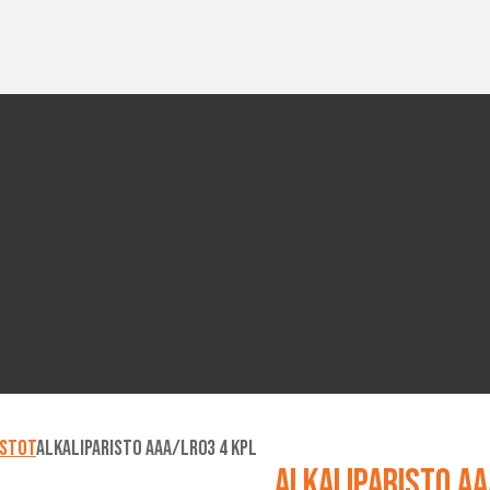
istot
Alkaliparisto AAA/LR03 4 kpl
Alkaliparisto AA