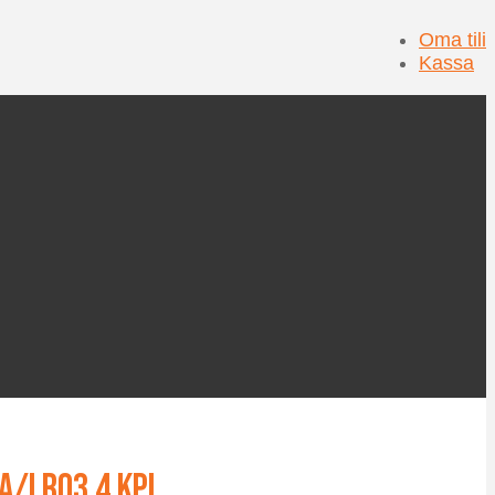
Oma tili
Kassa
A/LR03 4 kpl