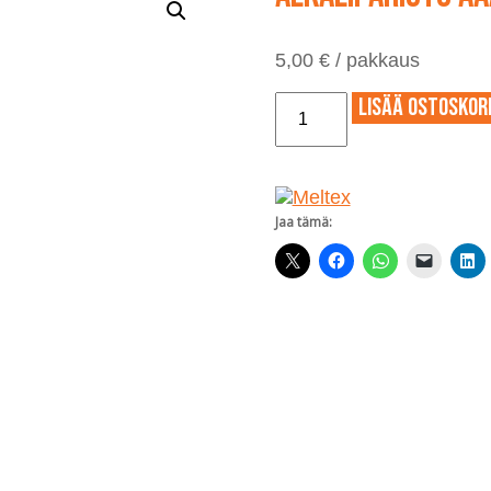
5,00
€
/ pakkaus
Alkaliparisto
Lisää ostoskori
AAA/LR03
4
kpl
määrä
Jaa tämä: