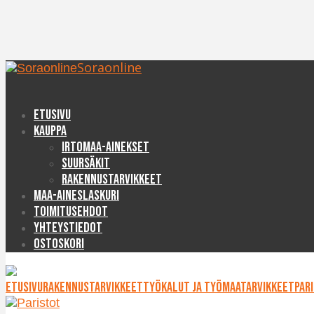
Soraonline
Etusivu
Kauppa
Irtomaa-ainekset
Suursäkit
Rakennustarvikkeet
Maa-aineslaskuri
Toimitusehdot
Yhteystiedot
Ostoskori
Etusivu
Rakennustarvikkeet
Työkalut ja työmaatarvikkeet
Par