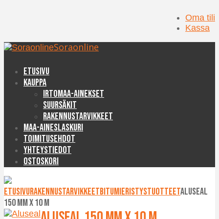
Oma tili
Kassa
Soraonline
Etusivu
Kauppa
Irtomaa-ainekset
Suursäkit
Rakennustarvikkeet
Maa-aineslaskuri
Toimitusehdot
Yhteystiedot
Ostoskori
Etusivu
Rakennustarvikkeet
Bitumieristystuotteet
Aluseal
150 mm x 10 m
Aluseal 150 mm x 10 m