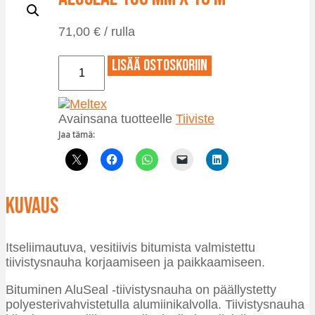
71,00
€
/ rulla
Aluseal
Lisää ostoskoriin
150
mm
x
Avainsana tuotteelle
Tiiviste
10
m
Jaa tämä:
määrä
Kuvaus
Itseliimautuva, vesitiivis bitumista valmistettu
tiivistysnauha korjaamiseen ja paikkaamiseen.
Bituminen AluSeal -tiivistysnauha on päällystetty
polyesterivahvistetulla alumiinikalvolla. Tiivistysnauha