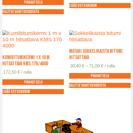
Pikakatselu
-
Lisää ostoskoriin
71,00 €
Valitse vaihtoehdoista
Tällä
tuotteella
on
useampi
muunnelma.
Voit
Mataki sokkelikaista bitumi,
tehdä
Kumibitumikermi 1 x 10 m
hitsattava
valinnat
hitsattava KMS 170/4000
Hintaluokka:
30,40
€
–
71,00
€
/ rulla
tuotteen
30,40 €
172,50
€
/ rulla
sivulla.
Pikakatselu
-
71,00 €
Pikakatselu
Valitse vaihtoehdoista
Tällä
Lisää ostoskoriin
tuotteella
on
useampi
muunnelma.
Voit
tehdä