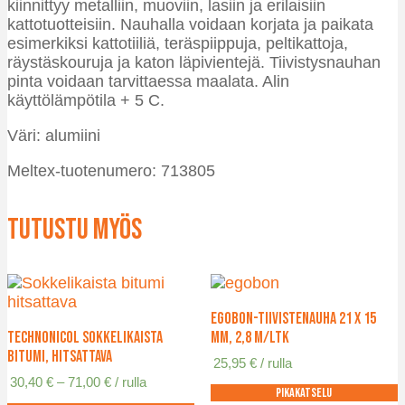
kiinnittyy metalliin, muoviin, lasiin ja erilaisiin
kattotuotteisiin. Nauhalla voidaan korjata ja paikata
esimerkiksi kattotiiliä, teräspiippuja, peltikattoja,
räystäskouruja ja katon läpivientejä. Tiivistysnauhan
pinta voidaan tarvittaessa maalata. Alin
käyttölämpötila + 5 C.
Väri: alumiini
Meltex-tuotenumero: 713805
Tutustu myös
Egobon-tiivistenauha 21 x 15
Technonicol sokkelikaista
mm, 2,8 m/ltk
bitumi, hitsattava
25,95
€
/ rulla
Hintaluokka:
30,40
€
–
71,00
€
/ rulla
Pikakatselu
30,40 €