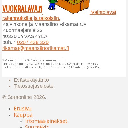
valinnat
VUOKRALAVA.fi
tuotteen
Vaihtolavat
sivulla.
rakennuksille ja talkoisiin.
Kaivinkone ja Maansiirto Rikamat Oy
Kuormaajantie 23
40320 JYVÄSKYLÄ
puh. *
0207 438 320
rikamat@maansiirtorikamat.fi
* Puhelun hinta 020-alkuisiin numeroihin:
lankapuhelinliittymästä 8,35 snt/puhelu + 7,02 snt/min. (alv 24%),
matkapuhelinliittymästä 8,35 snt/puhelu + 17,17 snt/min (alv 24%):
Evästekäytäntö
Tietosuojaseloste
© Soraonline 2026.
Etusivu
Kauppa
Irtomaa-ainekset
Suursäkit