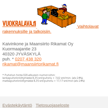
VUOKRALAVA.fi
Vaihtolavat
rakennuksille ja talkoisiin.
Kaivinkone ja Maansiirto Rikamat Oy
Kuormaajantie 23
40320 JYVÄSKYLÄ
puh. *
0207 438 320
rikamat@maansiirtorikamat.fi
* Puhelun hinta 020-alkuisiin numeroihin:
lankapuhelinliittymästä 8,35 snt/puhelu + 7,02 snt/min. (alv 24%),
matkapuhelinliittymästä 8,35 snt/puhelu + 17,17 snt/min (alv 24%):
Evästekäytäntö
Tietosuojaseloste