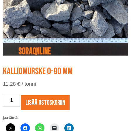
Kalliomurske 0-90 mm
11,28
€
/ tonni
Kalliomurske
Lisää ostoskoriin
0-
90
mm
Jaa tämä:
määrä