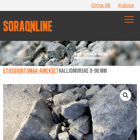
Oma tili
Kassa
Etusivu
Irtomaa-ainekset
Kalliomurske 0-90 mm