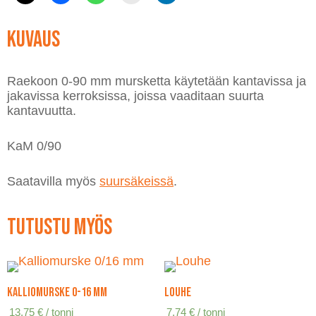
Kuvaus
Raekoon 0-90 mm mursketta käytetään kantavissa ja
jakavissa kerroksissa, joissa vaaditaan suurta
kantavuutta.
KaM 0/90
Saatavilla myös
suursäkeissä
.
Tutustu myös
Kalliomurske 0-16 mm
Louhe
13,75
€
/ tonni
7,74
€
/ tonni