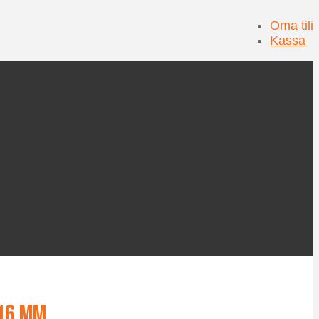
Oma tili
Kassa
16 mm