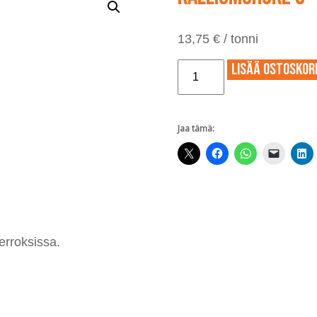
13,75
€
/ tonni
Kalliomurske
Lisää ostoskori
0-
16
mm
määrä
Jaa tämä:
erroksissa.