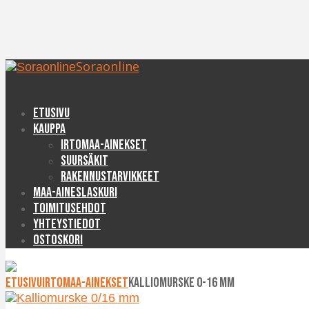
Soraonline
Etusivu
Kauppa
Irtomaa-ainekset
Suursäkit
Rakennustarvikkeet
Maa-aineslaskuri
Toimitusehdot
Yhteystiedot
Ostoskori
Etusivu
Irtomaa-ainekset
Kalliomurske 0-16 mm