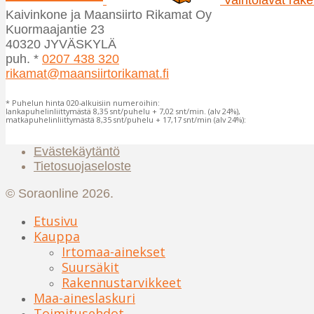
Kaivinkone ja Maansiirto Rikamat Oy
Kuormaajantie 23
40320 JYVÄSKYLÄ
puh. *
0207 438 320
rikamat@maansiirtorikamat.fi
* Puhelun hinta 020-alkuisiin numeroihin:
lankapuhelinliittymästä 8,35 snt/puhelu + 7,02 snt/min. (alv 24%),
matkapuhelinliittymästä 8,35 snt/puhelu + 17,17 snt/min (alv 24%):
Evästekäytäntö
Tietosuojaseloste
© Soraonline 2026.
Etusivu
Kauppa
Irtomaa-ainekset
Suursäkit
Rakennustarvikkeet
Maa-aineslaskuri
Toimitusehdot