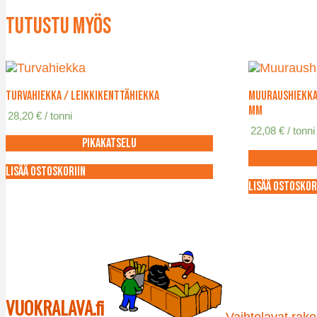
Tutustu myös
Turvahiekka / leikkikenttähiekka
Muuraushiekka 
mm
28,20
€
/ tonni
22,08
€
/ tonni
Pikakatselu
Lisää ostoskoriin
Lisää ostoskor
VUOKRALAVA.fi
Vaihtolavat raken