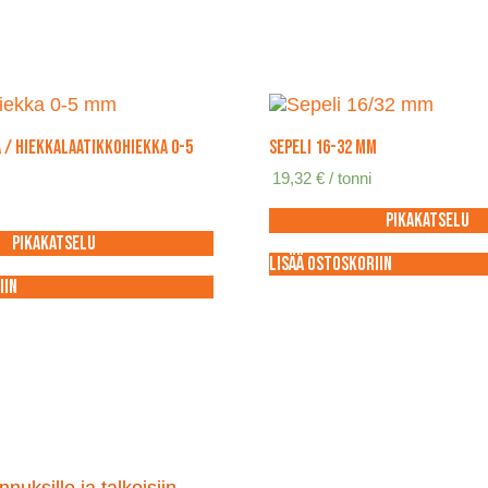
/ hiekkalaatikkohiekka 0-5
Sepeli 16-32 mm
19,32
€
/ tonni
Pikakatselu
Pikakatselu
Lisää ostoskoriin
iin
nuksille ja talkoisiin.