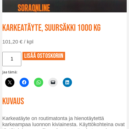
Karkeatäyte, suursäkki 1000 kg
101,20
€
/ kpl
Karkeatäyte,
Lisää ostoskoriin
suursäkki
1000
kg
Jaa tämä:
määrä
Kuvaus
Karkeatäyte on routimatonta ja hienotäytettä
karkeampaa luonnon kiviainesta. Käyttökohteina ovat