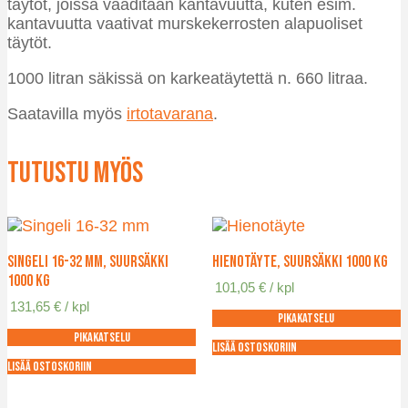
täytöt, joissa vaaditaan kantavuutta, kuten esim.
kantavuutta vaativat murskekerrosten alapuoliset
täytöt.
1000 litran säkissä on karkeatäytettä n. 660 litraa.
Saatavilla myös
irtotavarana
.
Tutustu myös
Singeli 16-32 mm, suursäkki
Hienotäyte, suursäkki 1000 kg
1000 kg
101,05
€
/ kpl
131,65
€
/ kpl
Pikakatselu
Pikakatselu
Lisää ostoskoriin
Lisää ostoskoriin