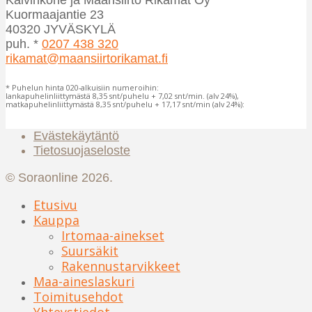
Kuormaajantie 23
40320 JYVÄSKYLÄ
puh. *
0207 438 320
rikamat@maansiirtorikamat.fi
* Puhelun hinta 020-alkuisiin numeroihin:
lankapuhelinliittymästä 8,35 snt/puhelu + 7,02 snt/min. (alv 24%),
matkapuhelinliittymästä 8,35 snt/puhelu + 17,17 snt/min (alv 24%):
Evästekäytäntö
Tietosuojaseloste
© Soraonline 2026.
Etusivu
Kauppa
Irtomaa-ainekset
Suursäkit
Rakennustarvikkeet
Maa-aineslaskuri
Toimitusehdot
Yhteystiedot