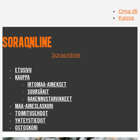
Oma tili
Kassa
Soraonline
Etusivu
Kauppa
Irtomaa-ainekset
Suursäkit
Rakennustarvikkeet
Maa-aineslaskuri
Toimitusehdot
Yhteystiedot
Ostoskori