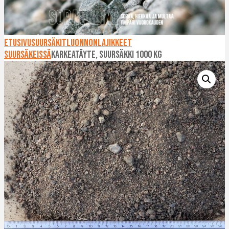
Etusivu
Suursäkit
Luonnonlajikkeet
suursäkeissä
Karkeatäyte, suursäkki 1000 kg