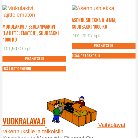
Asennushiekka 0-4 mm,
Mukulakivi / seulanpääkivi
suursäkki 1000 kg
(lajittelematon), suursäkki
101,20
€
/ kpl
1000 kg
Pikakatselu
101,50
€
/ kpl
Lisää ostoskoriin
Pikakatselu
Lisää ostoskoriin
VUOKRALAVA.fi
Vaihtolavat
rakennuksille ja talkoisiin.
Kaivinkone ja Maansiirto Rikamat Oy