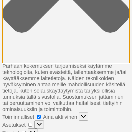
Parhaan kokemuksen tarjoamiseksi käytämme
teknologioita, kuten evästeitä, tallentaaksemme ja/tai
käyttääksemme laitetietoja. Näiden tekniikoiden
hyväksyminen antaa meille mahdollisuuden käsitellä
tietoja, kuten selauskäyttäytymistä tai yksilöllisiä
tunnuksia tällä sivustolla. Suostumuksen jättäminen
tai peruuttaminen voi vaikuttaa haitallisesti tiettyihin
ominaisuuksiin ja toimintoihin.
Toiminnalliset
Toiminnalliset
Aina aktiivinen
Asetukset
Asetukset
Tilastot