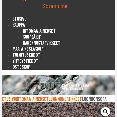
Soraonline
Etusivu
Kauppa
Irtomaa-ainekset
Suursäkit
Rakennustarvikkeet
Maa-aineslaskuri
Toimitusehdot
Yhteystiedot
Ostoskori
Etusivu
Irtomaa-ainekset
Luonnonlajikkeet
Luonnonsora