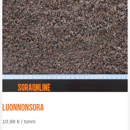
Luonnonsora
10,98
€
/ tonni