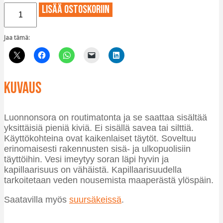
Luonnonsora
Lisää ostoskoriin
määrä
Jaa tämä:
Kuvaus
Luonnonsora on routimatonta ja se saattaa sisältää
yksittäisiä pieniä kiviä. Ei sisällä savea tai silttiä.
Käyttökohteina ovat kaikenlaiset täytöt. Soveltuu
erinomaisesti rakennusten sisä- ja ulkopuolisiin
täyttöihin. Vesi imeytyy soran läpi hyvin ja
kapillaarisuus on vähäistä. Kapillaarisuudella
tarkoitetaan veden nousemista maaperästä ylöspäin.
Saatavilla myös
suursäkeissä
.