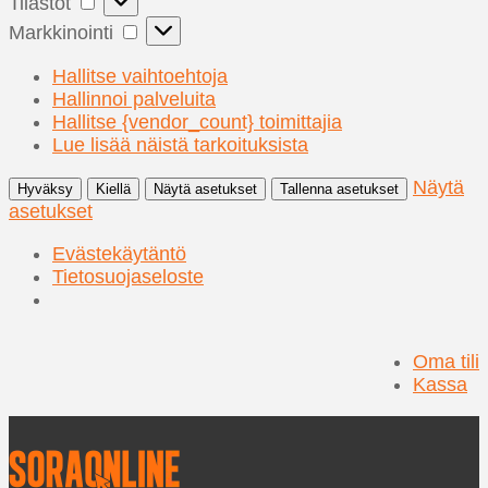
Tilastot
Markkinointi
Markkinointi
Hallitse vaihtoehtoja
Hallinnoi palveluita
Hallitse {vendor_count} toimittajia
Lue lisää näistä tarkoituksista
Näytä
Hyväksy
Kiellä
Näytä asetukset
Tallenna asetukset
asetukset
Evästekäytäntö
Tietosuojaseloste
Oma tili
Kassa