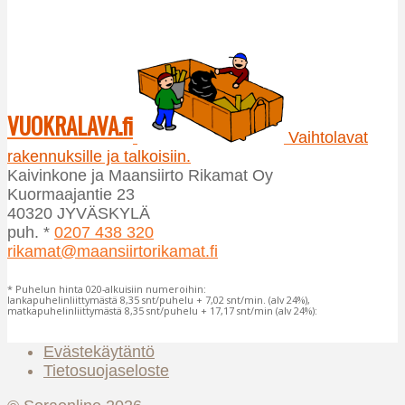
VUOKRALAVA.fi
Vaihtolavat
rakennuksille ja talkoisiin.
Kaivinkone ja Maansiirto Rikamat Oy
Kuormaajantie 23
40320 JYVÄSKYLÄ
puh. *
0207 438 320
rikamat@maansiirtorikamat.fi
* Puhelun hinta 020-alkuisiin numeroihin:
lankapuhelinliittymästä 8,35 snt/puhelu + 7,02 snt/min. (alv 24%),
matkapuhelinliittymästä 8,35 snt/puhelu + 17,17 snt/min (alv 24%):
Evästekäytäntö
Tietosuojaseloste