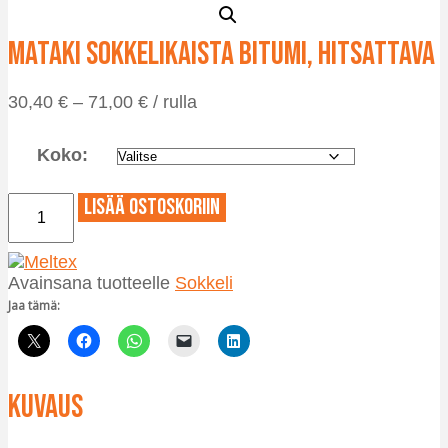
Mataki sokkelikaista bitumi, hitsattava
Hintaluokka:
30,40
€
–
71,00
€
/ rulla
30,40 €
-
Koko:
71,00 €
Mataki
Lisää ostoskoriin
sokkelikaista
bitumi,
hitsattava
Avainsana tuotteelle
Sokkeli
määrä
Jaa tämä:
Kuvaus