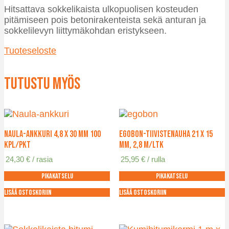
Hitsattava sokkelikaista ulkopuolisen kosteuden
pitämiseen pois betonirakenteista sekä anturan ja
sokkelilevyn liittymäkohdan eristykseen.
Tuoteseloste
Tutustu myös
Naula-ankkuri 4,8 x 30 mm 100
Egobon-tiivistenauha 21 x 15
kpl/pkt
mm, 2,8 m/ltk
24,30
€
/ rasia
25,95
€
/ rulla
Pikakatselu
Pikakatselu
Lisää ostoskoriin
Lisää ostoskoriin