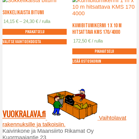
Sokkelikaista bitumi
Hintaluokka:
14,15
€
–
24,30
€
/ rulla
Kumibitumikermi 1 x 10 m
14,15 €
hitsattava KMS 170/4000
Pikakatselu
-
24,30 €
172,50
€
/ rulla
Valitse vaihtoehdoista
Tällä
Pikakatselu
tuotteella
on
Lisää ostoskoriin
useampi
muunnelma.
Voit
tehdä
valinnat
tuotteen
sivulla.
VUOKRALAVA.fi
Vaihtolavat
rakennuksille ja talkoisiin.
Kaivinkone ja Maansiirto Rikamat Oy
Kuormaajantie 23