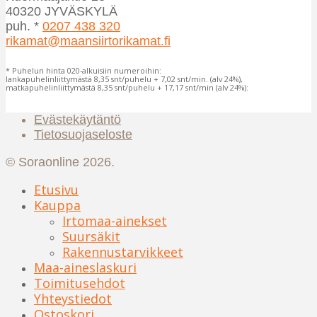
40320 JYVÄSKYLÄ
puh. *
0207 438 320
rikamat@maansiirtorikamat.fi
* Puhelun hinta 020-alkuisiin numeroihin:
lankapuhelinliittymästä 8,35 snt/puhelu + 7,02 snt/min. (alv 24%),
matkapuhelinliittymästä 8,35 snt/puhelu + 17,17 snt/min (alv 24%):
Evästekäytäntö
Tietosuojaseloste
© Soraonline 2026.
Etusivu
Kauppa
Irtomaa-ainekset
Suursäkit
Rakennustarvikkeet
Maa-aineslaskuri
Toimitusehdot
Yhteystiedot
Ostoskori