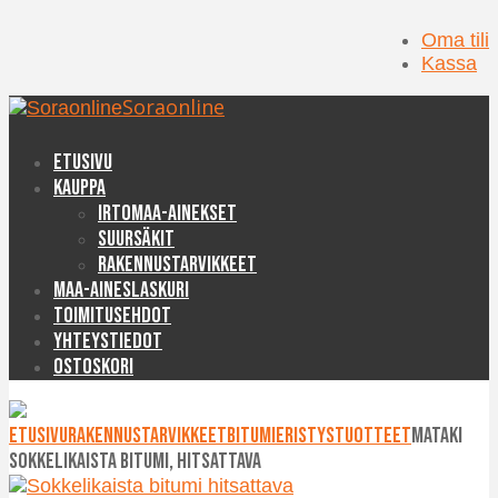
Oma tili
Kassa
Soraonline
Etusivu
Kauppa
Irtomaa-ainekset
Suursäkit
Rakennustarvikkeet
Maa-aineslaskuri
Toimitusehdot
Yhteystiedot
Ostoskori
Etusivu
Rakennustarvikkeet
Bitumieristystuotteet
Mataki
sokkelikaista bitumi, hitsattava