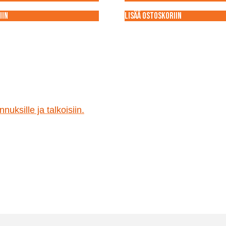
iin
Lisää ostoskoriin
nuksille ja talkoisiin.