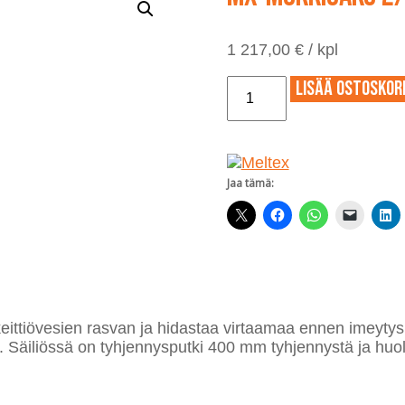
1 217,00
€
/ kpl
MX-
Lisää ostoskori
Mökkisako
2/1000
litraa
säiliö
määrä
Jaa tämä:
keittiövesien rasvan ja hidastaa virtaamaa ennen imeytys
a. Säiliössä on tyhjennysputki 400 mm tyhjennystä ja huol