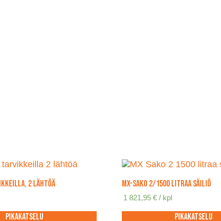
ikkeilla, 2 lähtöä
MX-Sako 2/1500 litraa säiliö
1 821,95
€
/ kpl
Pikakatselu
Pikakatselu