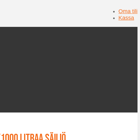
Oma tili
Kassa
1000 litraa säiliö