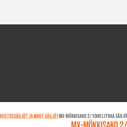
saostussäiliöt ja muut säiliöt
MX-Mökkisako 2/1000 litraa säiliö
MX-Mökkisako 2/