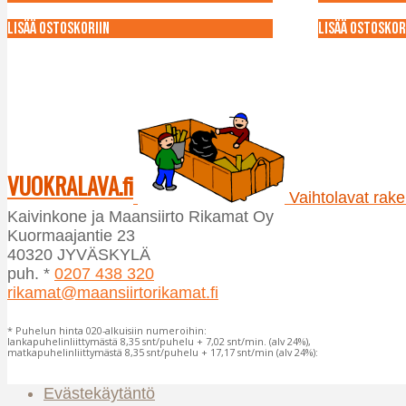
Lisää ostoskoriin
Lisää ostoskor
VUOKRALAVA.fi
Vaihtolavat raken
Kaivinkone ja Maansiirto Rikamat Oy
Kuormaajantie 23
40320 JYVÄSKYLÄ
puh. *
0207 438 320
rikamat@maansiirtorikamat.fi
* Puhelun hinta 020-alkuisiin numeroihin:
lankapuhelinliittymästä 8,35 snt/puhelu + 7,02 snt/min. (alv 24%),
matkapuhelinliittymästä 8,35 snt/puhelu + 17,17 snt/min (alv 24%):
Evästekäytäntö