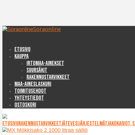
Soraonline
Etusivu
Kauppa
Irtomaa-ainekset
Suursäkit
Rakennustarvikkeet
Maa-aineslaskuri
Toimitusehdot
Yhteystiedot
Ostoskori
Etusivu
Rakennustarvikkeet
Jätevesijärjestelmät
Jakokaivot, 