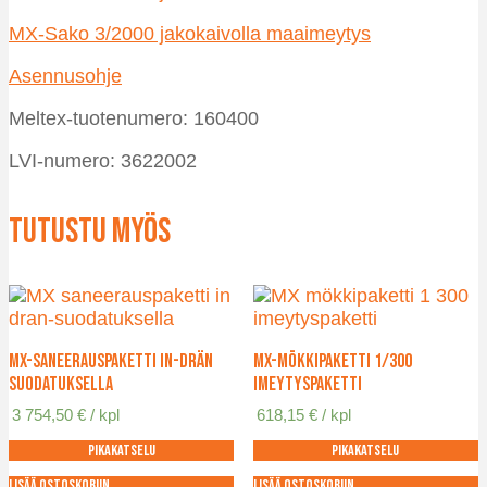
MX-Sako 3/2000
jakokaivolla maaimeytys
Asennusohje
Meltex-tuotenumero: 160400
LVI-numero: 3622002
Tutustu myös
MX-Saneerauspaketti IN-DRÄN
MX-Mökkipaketti 1/300
suodatuksella
imeytyspaketti
3 754,50
€
/ kpl
618,15
€
/ kpl
Pikakatselu
Pikakatselu
Lisää ostoskoriin
Lisää ostoskoriin