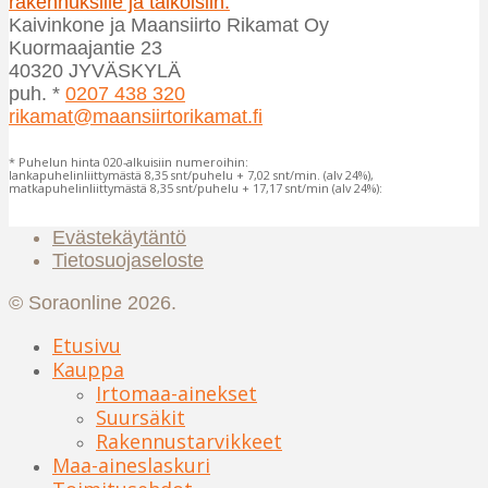
rakennuksille ja talkoisiin.
Kaivinkone ja Maansiirto Rikamat Oy
Kuormaajantie 23
40320 JYVÄSKYLÄ
puh. *
0207 438 320
rikamat@maansiirtorikamat.fi
* Puhelun hinta 020-alkuisiin numeroihin:
lankapuhelinliittymästä 8,35 snt/puhelu + 7,02 snt/min. (alv 24%),
matkapuhelinliittymästä 8,35 snt/puhelu + 17,17 snt/min (alv 24%):
Evästekäytäntö
Tietosuojaseloste
© Soraonline 2026.
Etusivu
Kauppa
Irtomaa-ainekset
Suursäkit
Rakennustarvikkeet
Maa-aineslaskuri