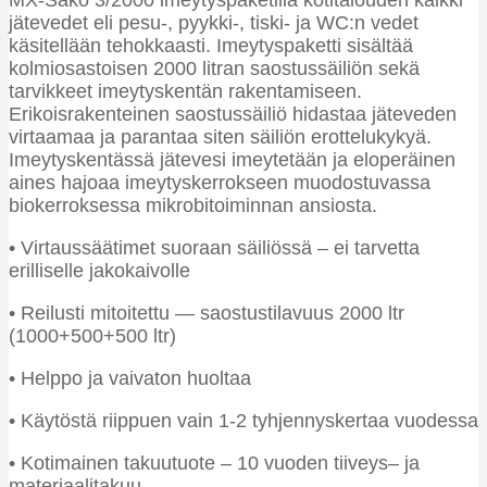
jätevedet eli pesu-, pyykki-, tiski- ja WC:n vedet
käsitellään tehokkaasti. Imeytyspaketti sisältää
kolmiosastoisen 2000 litran saostussäiliön sekä
tarvikkeet imeytyskentän rakentamiseen.
Erikoisrakenteinen saostussäiliö hidastaa jäteveden
virtaamaa ja parantaa siten säiliön erottelukykyä.
Imeytyskentässä jätevesi imeytetään ja eloperäinen
aines hajoaa imeytyskerrokseen muodostuvassa
biokerroksessa mikrobitoiminnan ansiosta.
• Virtaussäätimet suoraan säiliössä – ei tarvetta
erilliselle jakokaivolle
• Reilusti mitoitettu — saostustilavuus 2000 ltr
(1000+500+500 ltr)
• Helppo ja vaivaton huoltaa
• Käytöstä riippuen vain 1-2 tyhjennyskertaa vuodessa
• Kotimainen takuutuote – 10 vuoden tiiveys– ja
materiaalitakuu