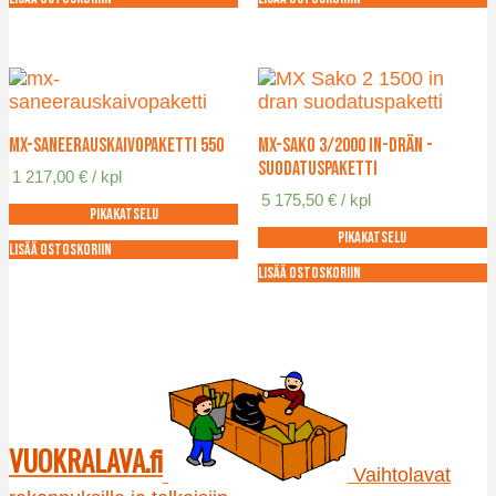
MX-Saneerauskaivopaketti 550
MX-Sako 3/2000 IN-DRÄN -
suodatuspaketti
1 217,00
€
/ kpl
5 175,50
€
/ kpl
Pikakatselu
Pikakatselu
Lisää ostoskoriin
Lisää ostoskoriin
VUOKRALAVA.fi
Vaihtolavat