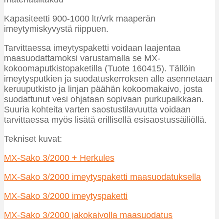
Kapasiteetti 900-1000 ltr/vrk maaperän
imeytymiskyvystä riippuen.
Tarvittaessa imeytyspaketti voidaan laajentaa
maasuodattamoksi varustamalla se MX-
kokoomaputkistopaketilla (Tuote 160415). Tällöin
imeytysputkien ja suodatuskerroksen alle asennetaan
keruuputkisto ja linjan päähän kokoomakaivo, josta
suodattunut vesi ohjataan sopivaan purkupaikkaan.
Suuria kohteita varten saostustilavuutta voidaan
tarvittaessa myös lisätä erillisellä esisaostussäiliöllä.
Tekniset kuvat:
MX-Sako 3/2000
+ Herkules
MX-Sako 3/2000 imeytyspaketti maasuodatuksella
MX-Sako 3/2000 imeytyspaketti
MX-Sako 3/2000
jakokaivolla maasuodatus