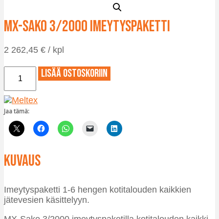
MX-Sako 3/2000 imeytyspaketti
2 262,45
€
/ kpl
MX-
Lisää ostoskoriin
Sako
3/2000
imeytyspaketti
määrä
Jaa tämä:
Kuvaus
Imeytyspaketti 1-6 hengen kotitalouden kaikkien
jätevesien käsittelyyn.
MX-Sako 3/2000 imeytyspaketilla kotitalouden kaikki