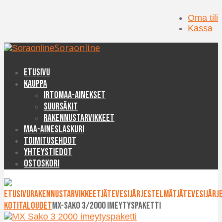
Oma tili
Kassa
Soraonline
Etusivu
Kauppa
Irtomaa-ainekset
Suursäkit
Rakennustarvikkeet
Maa-aineslaskuri
Toimitusehdot
Yhteystiedot
Ostoskori
Etusivu
Rakennustarvikkeet
Jätevesijärjestelmät
Jätevesijärj
kotitaloudet
MX-Sako 3/2000 imeytyspaketti