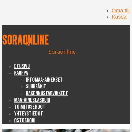
Oma tili
Kassa
Soraonline
Etusivu
Kauppa
Irtomaa-ainekset
Suursäkit
Rakennustarvikkeet
Maa-aineslaskuri
Toimitusehdot
Yhteystiedot
Ostoskori