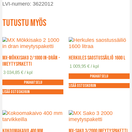
LVI-numero: 3622012
Tutustu myös
MX-Mökkisako 2/1000 IN-DRÄN -
Herkules saostussäiliö 1600 l
imeytyspaketti
1 009,95
€
/ kpl
3 034,85
€
/ kpl
Pikakatselu
Pikakatselu
Lisää ostoskoriin
Lisää ostoskoriin
Kokoomakaivo 400 mm
MX-Sako 3/2000 imeytyspaketti