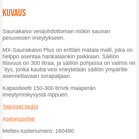
Kuvaus
Saunakaivo vesijohdottoman mökin saunan
pesuvesien imeytykseen.
MX-Saunakaivo Plus on erittäin matala malli, joka on
helppo asentaa hankalaankin paikkaan. Säiliön
tilavuus on 300 litraa, ja säiliön pohjassa on valmis rei
´itys, jonka kautta vesi imeytetään säiliön ympärille
asennettavaan sorapatjaan.
Kapasiteetti 150-300 ltr/vrk maaperän
imeytymiskyvystä riippuen.
Tekniset tiedot
Asennusohje
Meltex-tuotenumero: 160490