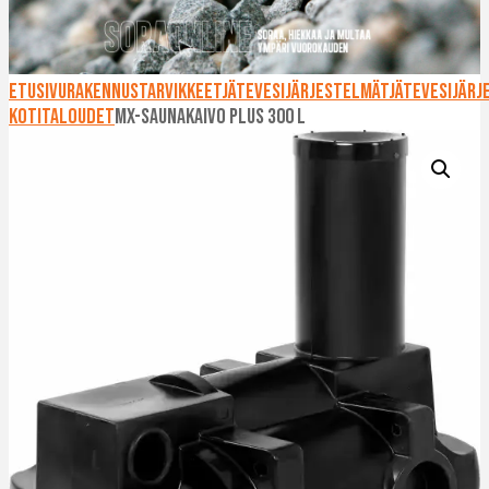
Etusivu
Rakennustarvikkeet
Jätevesijärjestelmät
Jätevesijärj
kotitaloudet
MX-Saunakaivo Plus 300 l