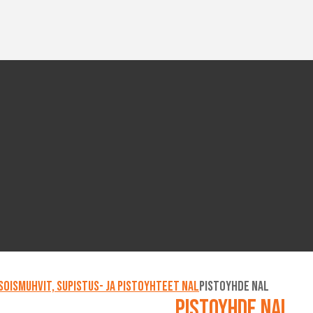
soismuhvit, supistus- ja pistoyhteet NAL
Pistoyhde NAL
Pistoyhde NAL