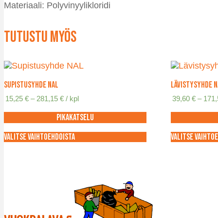
Materiaali: Polyvinyylikloridi
Tutustu myös
Supistusyhde NAL
Lävistysyhde N
Hintaluokka:
15,25
€
–
281,15
€
/ kpl
39,60
€
–
171
15,25 €
-
Pikakatselu
281,15 €
Valitse vaihtoehdoista
Valitse vaihto
Tällä
Tällä
tuotteella
tuotteella
on
on
useampi
useampi
muunnelma.
muunnelma
Voit
Voit
tehdä
tehdä
valinnat
valinnat