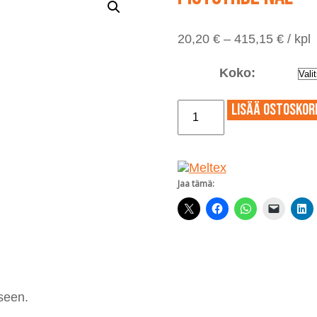
Hinta
20,20
€
–
415,15
€
/ kpl
20,20
-
Koko:
415,1
Pistoyhde
Lisää ostoskori
NAL
määrä
Jaa tämä:
seen.