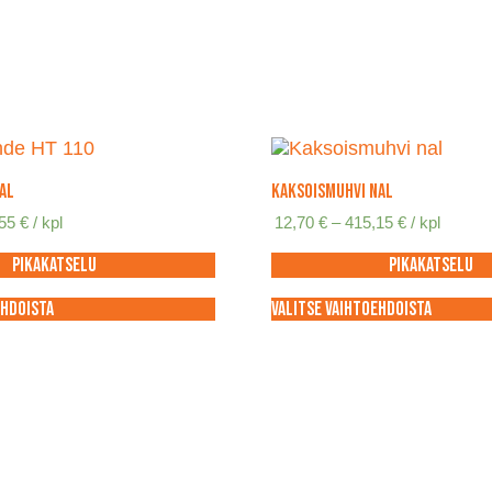
AL
Kaksoismuhvi NAL
Hintaluokka:
Hintaluokka
,55
€
/ kpl
12,70
€
–
415,15
€
/ kpl
39,60 €
12,70 €
-
-
Pikakatselu
Pikakatselu
171,55 €
415,15 €
ehdoista
Valitse vaihtoehdoista
Tällä
tuotteella
on
useampi
.
muunnelma.
Voit
tehdä
valinnat