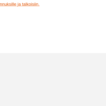
nuksille ja talkoisiin.
tuotteen
sivulla.