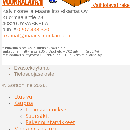
VUOKRALAVA.fi
Vaihtolavat raken
tuotteen
tuotteen
Kaivinkone ja Maansiirto Rikamat Oy
sivulla.
sivulla.
Kuormaajantie 23
40320 JYVÄSKYLÄ
puh. *
0207 438 320
rikamat@maansiirtorikamat.fi
* Puhelun hinta 020-alkuisiin numeroihin:
lankapuhelinliittymästä 8,35 snt/puhelu + 7,02 snt/min. (alv 24%),
matkapuhelinliittymästä 8,35 snt/puhelu + 17,17 snt/min (alv 24%):
Evästekäytäntö
Tietosuojaseloste
© Soraonline 2026.
Etusivu
Kauppa
Irtomaa-ainekset
Suursäkit
Rakennustarvikkeet
Maa-aineslaskuri