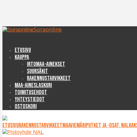
Soraonline
Etusivu
Kauppa
Irtomaa-ainekset
Suursäkit
Rakennustarvikkeet
Maa-aineslaskuri
Toimitusehdot
Yhteystiedot
Ostoskori
Etusivu
Rakennustarvikkeet
Maaviemäriputket ja -osat, NAL
Kak