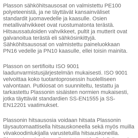
Plasson sähköhitsausosat on valmistettu PE100
polyeteenistä, ja ne täyttävät kansainväliset
standardit juomavedelle ja kaasulle. Osien
metallivahvikkeet ovat ruostumatonta terästä.
Hitsaussatuloiden vahvikkeet, pultit ja mutterit ovat
galvanoitua terästä eli sähkösinkittyjä.
Sähköhitsausosat on valmistettu paineluokkaan
PN16 vedelle ja PN10 kaasulle, ellei toisin mainita.
Plasson on sertifioitu ISO 9001
laadunvarmistusjärjestelmän mukaisesti. ISO 9001
velvoittaa koko tuotantoprosessin huolelliseen
valvontaan. Putkiosat on suunniteltu, testattu ja
tarkastettu Plassonin sisäisten normien mukaisesti,
jotka täyttävät standardien SS-EN1555 ja SS-
EN12201 vaatimukset.
Plassonin hitsausosia voidaan hitsata Plassonin
täysautomaattisella hitsauskoneella sekä myös muilla
viivakoodinlukijalla varustetuilla hitsauskoneilla.