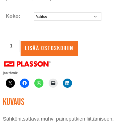
9,10 €
-
324,75 €
Koko:
Sähköhitsausmuhvi
Lisää ostoskoriin
Plasson
PN16
määrä
Jaa tämä:
Kuvaus
Sähköhitsattava muhvi paineputkien liittämiseen.