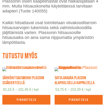
Plassonin osien kaapelinastat ovat halkaisijaltaan 4
mm. Muita hitsauskoneita käytettäessä tarvitaan
adapteri (Tuote 140055)
Kaikki hitsattavat osat toimitetaan viivakooditarroin
hitsausarvojen lukemista sekä valmistuskoodilla
jäljittämistä varten. Plassonin hitsausosille
hitsausaika on aina sama riippumatta ympäristön
lämpötilasta.
Tutustu myös
Sähköhitsausmuhvi Plasson
Satulahaara Plasson
sisäkierteellä
alapuolisella kappaleella
Hintaluokka:
Hintaluokka:
81,15
€
–
101,45
€
/ kpl
53,75
€
–
152,20
€
/ kpl
81,15 €
53,75 €
-
-
Pikakatselu
Pikakatselu
101,45 €
152,20 €