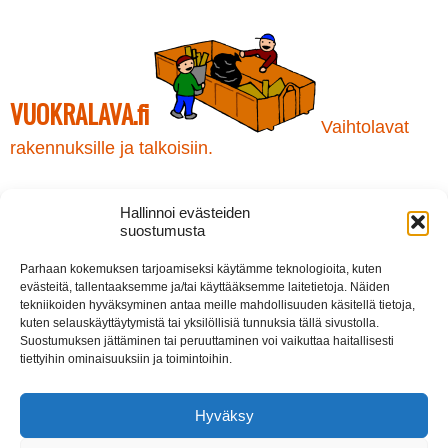
tehdä
tehdä
valinnat
valinnat
tuotteen
tuotteen
sivulla.
sivulla.
VUOKRALAVA.fi
Vaihtolavat
rakennuksille ja talkoisiin.
Kaivinkone ja Maansiirto Rikamat Oy
Hallinnoi evästeiden
Kuormaajantie 23
suostumusta
40320 JYVÄSKYLÄ
puh. *
0207 438 320
Parhaan kokemuksen tarjoamiseksi käytämme teknologioita, kuten
rikamat@maansiirtorikamat.fi
evästeitä, tallentaaksemme ja/tai käyttääksemme laitetietoja. Näiden
tekniikoiden hyväksyminen antaa meille mahdollisuuden käsitellä tietoja,
kuten selauskäyttäytymistä tai yksilöllisiä tunnuksia tällä sivustolla.
* Puhelun hinta 020-alkuisiin numeroihin:
lankapuhelinliittymästä 8,35 snt/puhelu + 7,02 snt/min. (alv 24%),
Suostumuksen jättäminen tai peruuttaminen voi vaikuttaa haitallisesti
matkapuhelinliittymästä 8,35 snt/puhelu + 17,17 snt/min (alv 24%):
tiettyihin ominaisuuksiin ja toimintoihin.
Hyväksy