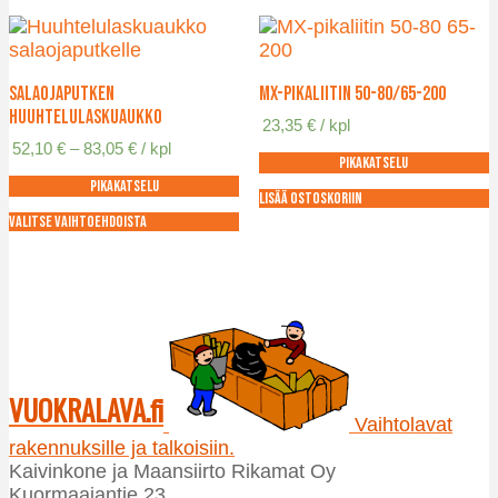
on
on
useampi
useampi
muunnelma.
muunnelma.
Voit
Voit
Salaojaputken
MX-pikaliitin 50-80/65-200
tehdä
tehdä
huuhtelulaskuaukko
23,35
€
/ kpl
valinnat
valinnat
Hintaluokka:
52,10
€
–
83,05
€
/ kpl
tuotteen
tuotteen
Pikakatselu
52,10 €
sivulla.
sivulla.
Pikakatselu
-
Lisää ostoskoriin
83,05 €
Valitse vaihtoehdoista
Tällä
tuotteella
on
useampi
muunnelma.
Voit
tehdä
VUOKRALAVA.fi
valinnat
Vaihtolavat
tuotteen
rakennuksille ja talkoisiin.
sivulla.
Kaivinkone ja Maansiirto Rikamat Oy
Kuormaajantie 23