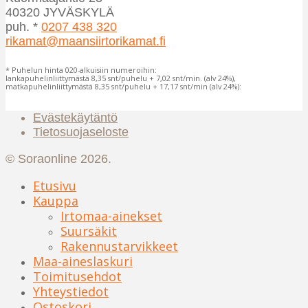
40320 JYVÄSKYLÄ
puh. *
0207 438 320
rikamat@maansiirtorikamat.fi
* Puhelun hinta 020-alkuisiin numeroihin:
lankapuhelinliittymästä 8,35 snt/puhelu + 7,02 snt/min. (alv 24%),
matkapuhelinliittymästä 8,35 snt/puhelu + 17,17 snt/min (alv 24%):
Evästekäytäntö
Tietosuojaseloste
© Soraonline 2026.
Etusivu
Kauppa
Irtomaa-ainekset
Suursäkit
Rakennustarvikkeet
Maa-aineslaskuri
Toimitusehdot
Yhteystiedot
Ostoskori