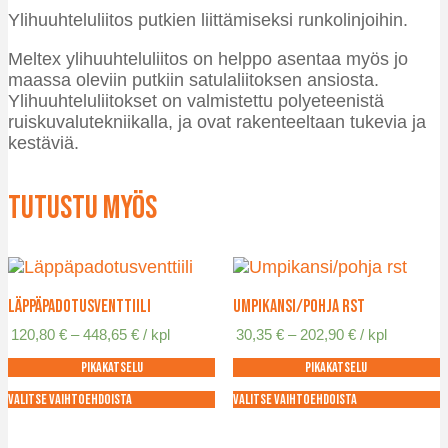
Ylihuuhteluliitos putkien liittämiseksi runkolinjoihin.
Meltex ylihuuhteluliitos on helppo asentaa myös jo
maassa oleviin putkiin satulaliitoksen ansiosta.
Ylihuuhteluliitokset on valmistettu polyeteenistä
ruiskuvalutekniikalla, ja ovat rakenteeltaan tukevia ja
kestäviä.
Tutustu myös
Läppäpadotusventtiili
Umpikansi/pohja RST
Hintaluokka:
Hintaluokka:
120,80
€
–
448,65
€
/ kpl
30,35
€
–
202,90
€
/ kpl
120,80 €
30,35 €
Pikakatselu
Pikakatselu
-
-
448,65 €
202,90 €
Valitse vaihtoehdoista
Valitse vaihtoehdoista
Tällä
Tällä
tuotteella
tuotteella