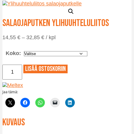
Salaojaputken ylihuuhteluliitos
Hintaluokka:
14,55
€
–
32,85
€
/ kpl
14,55 €
-
Koko:
32,85 €
Salaojaputken
Lisää ostoskoriin
ylihuuhteluliitos
määrä
Jaa tämä:
Kuvaus