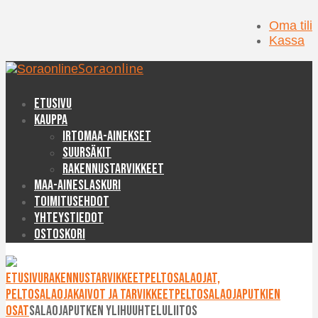
Oma tili
Kassa
Soraonline
Etusivu
Kauppa
Irtomaa-ainekset
Suursäkit
Rakennustarvikkeet
Maa-aineslaskuri
Toimitusehdot
Yhteystiedot
Ostoskori
Etusivu
Rakennustarvikkeet
Peltosalaojat,
peltosalaojakaivot ja tarvikkeet
Peltosalaojaputkien
osat
Salaojaputken ylihuuhteluliitos