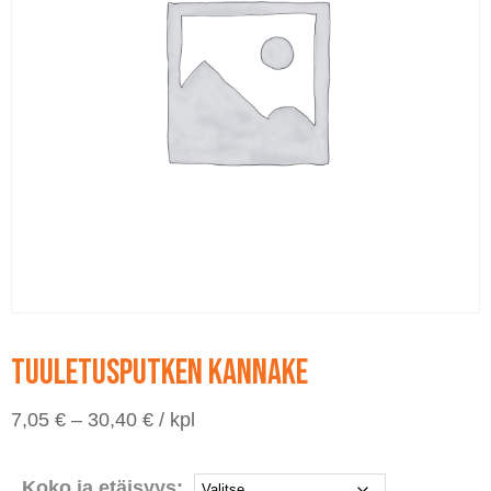
Tuuletusputken kannake
Hintaluokka:
7,05
€
–
30,40
€
/ kpl
7,05 €
-
30,40 €
Koko ja etäisyys: