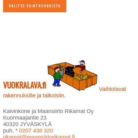
Valitse vaihtoehdoista
Tällä
tuotteella
on
useampi
muunnelma.
Voit
tehdä
valinnat
tuotteen
sivulla.
VUOKRALAVA.fi
Vaihtolavat
rakennuksille ja talkoisiin.
Kaivinkone ja Maansiirto Rikamat Oy
Kuormaajantie 23
40320 JYVÄSKYLÄ
puh. *
0207 438 320
rikamat@maansiirtorikamat.fi