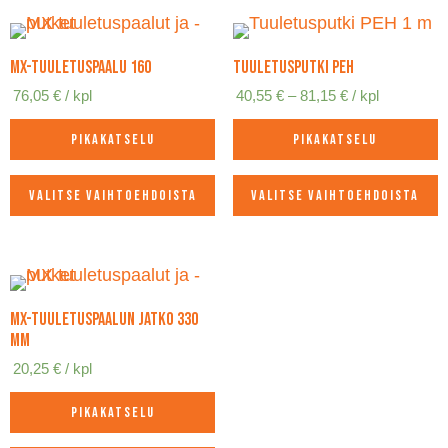
MX-tuuletuspaalu 160
Tuuletusputki PEH
Hintaluokka:
76,05
€
/ kpl
40,55
€
–
81,15
€
/ kpl
40,55 €
-
Pikakatselu
Pikakatselu
81,15 €
Valitse vaihtoehdoista
Valitse vaihtoehdoista
Tällä
Tällä
tuotteella
tuotteella
on
on
useampi
useampi
muunnelma.
muunnelma.
MX-tuuletuspaalun jatko 330
Voit
Voit
mm
tehdä
tehdä
20,25
€
/ kpl
valinnat
valinnat
tuotteen
tuotteen
Pikakatselu
sivulla.
sivulla.