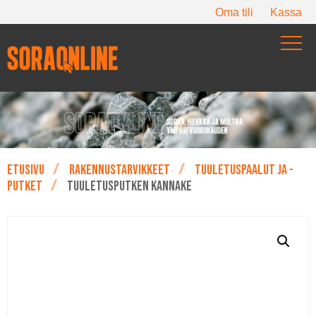
Oma tili
Kassa
Etusivu
Rakennustarvikkeet
Tuuletuspaalut ja -
putket
Tuuletusputken kannake