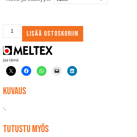
Tuuletusputken
Lisää ostoskoriin
kannake
määrä
Jaa tämä:
Kuvaus
’-
Tutustu myös