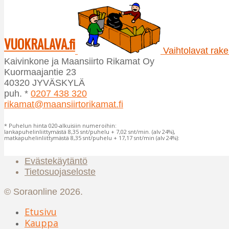
muunnelma.
Voit
tehdä
VUOKRALAVA.fi
valinnat
Vaihtolavat raken
tuotteen
Kaivinkone ja Maansiirto Rikamat Oy
sivulla.
Kuormaajantie 23
40320 JYVÄSKYLÄ
puh. *
0207 438 320
rikamat@maansiirtorikamat.fi
* Puhelun hinta 020-alkuisiin numeroihin:
lankapuhelinliittymästä 8,35 snt/puhelu + 7,02 snt/min. (alv 24%),
matkapuhelinliittymästä 8,35 snt/puhelu + 17,17 snt/min (alv 24%):
Evästekäytäntö
Tietosuojaseloste
© Soraonline 2026.
Etusivu
Kauppa