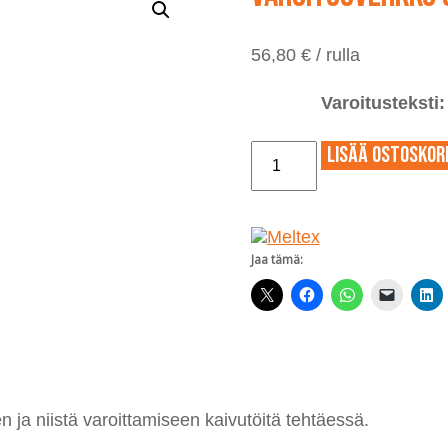
56,80
€
/ rulla
Varoitusteksti:
Varoitusverkko
Lisää ostoskori
300
mm
x
100
m
Jaa tämä:
määrä
ja niistä varoittamiseen kaivutöitä tehtäessä.