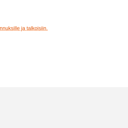
muunnelma.
Voit
tehdä
valinnat
nuksille ja talkoisiin.
tuotteen
sivulla.