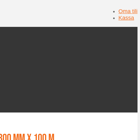
Oma tili
Kassa
300 mm x 100 m