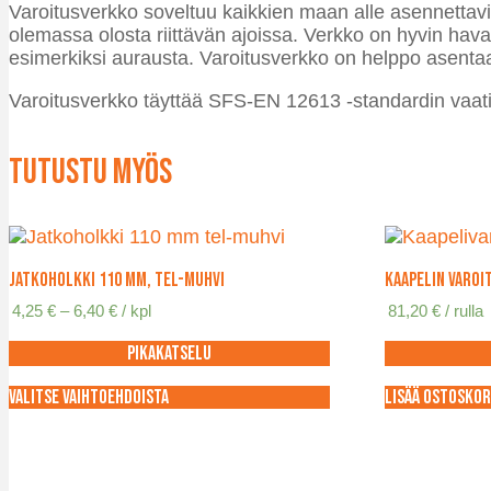
Varoitusverkko soveltuu kaikkien maan alle asennettavie
olemassa olosta riittävän ajoissa. Verkko on hyvin havai
esimerkiksi aurausta. Varoitusverkko on helppo asentaa
Varoitusverkko täyttää SFS-EN 12613 -standardin vaat
Tutustu myös
Jatkoholkki 110 mm, TEL-muhvi
Kaapelin varoi
Hintaluokka:
4,25
€
–
6,40
€
/ kpl
81,20
€
/ rulla
4,25 €
-
Pikakatselu
6,40 €
Valitse vaihtoehdoista
Lisää ostoskor
Tällä
tuotteella
on
useampi