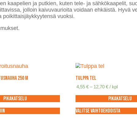
n kaapelien ja putkien, kuten tele- ja sähkökaapelit, su
ttavissa, jolloin kaivuvaurioita voidaan ehkäistä. Hyvä v
 poikittaisjäykkyytensä vuoksi.
imukset.
tusnauha 250 m
Tulppa TEL
Hintaluokka:
4,55
€
–
12,70
€
/ kpl
4,55 €
-
Pikakatselu
Pikakatselu
12,70 €
iin
Valitse vaihtoehdoista
Tällä
tuotteella
on
useampi