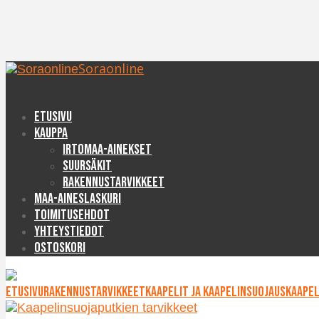
Soraonline
Etusivu
Kauppa
Irtomaa-ainekset
Suursäkit
Rakennustarvikkeet
Maa-aineslaskuri
Toimitusehdot
Yhteystiedot
Ostoskori
Etusivu
Rakennustarvikkeet
Kaapelit ja kaapelinsuojaus
Kaapel