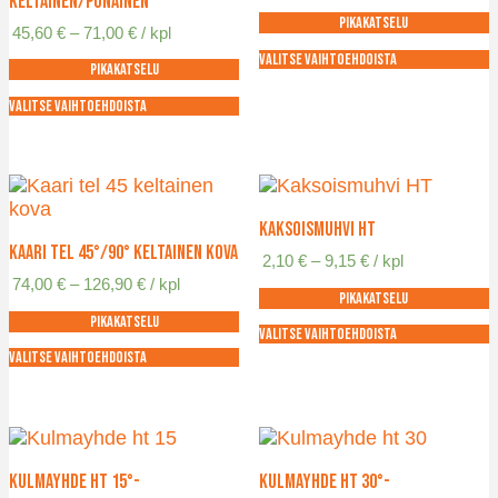
keltainen/punainen
11,90 €
tuotteen
valinnat
Pikakatselu
-
Hintaluokka:
45,60
€
–
71,00
€
/ kpl
sivulla.
tuotteen
22,65 €
45,60 €
sivulla.
Valitse vaihtoehdoista
Pikakatselu
-
Tällä
71,00 €
tuotteella
Valitse vaihtoehdoista
Tällä
on
tuotteella
useampi
on
muunnelma.
useampi
Voit
muunnelma.
tehdä
Kaksoismuhvi HT
Voit
valinnat
Kaari TEL 45°/90° keltainen kova
Hintaluokka:
2,10
€
–
9,15
€
/ kpl
tehdä
tuotteen
2,10 €
Hintaluokka:
74,00
€
–
126,90
€
/ kpl
valinnat
sivulla.
Pikakatselu
-
74,00 €
tuotteen
9,15 €
Pikakatselu
-
sivulla.
Valitse vaihtoehdoista
126,90 €
Tällä
Valitse vaihtoehdoista
Tällä
tuotteella
tuotteella
on
on
useampi
useampi
muunnelma.
muunnelma.
Voit
Kulmayhde HT 15°-
Kulmayhde HT 30°-
Voit
tehdä