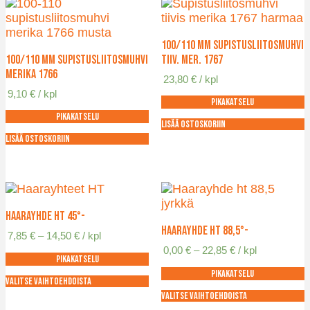
100/110 mm supistusliitosmuhvi
100/110 mm supistusliitosmuhvi
tiiv. mer. 1767
Merika 1766
23,80
€
/ kpl
9,10
€
/ kpl
Pikakatselu
Pikakatselu
Lisää ostoskoriin
Lisää ostoskoriin
Haarayhde HT 45°-
Haarayhde HT 88,5°-
Hintaluokka:
7,85
€
–
14,50
€
/ kpl
7,85 €
Hintaluokka:
0,00
€
–
22,85
€
/ kpl
Pikakatselu
-
0,00 €
14,50 €
Pikakatselu
-
Valitse vaihtoehdoista
22,85 €
Tällä
Valitse vaihtoehdoista
tuotteella
Tällä