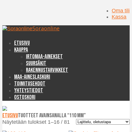
Oma tili
Kassa
Soraonline
Etusivu
Kauppa
Irtomaa-ainekset
Suursäkit
Rakennustarvikkeet
Maa-aineslaskuri
Toimitusehdot
Yhteystiedot
Ostoskori
Etusivu
Tuotteet avainsanalla “110 mm”
Näytetään tulokset 1–16 / 81