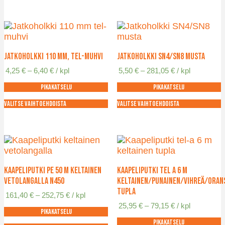
on
tuotteella
useampi
on
muunnelma.
useampi
Voit
muunnelma.
tehdä
Voit
Jatkoholkki 110 mm, TEL-muhvi
Jatkoholkki SN4/SN8 musta
valinnat
tehdä
Hintaluokka:
Hintaluokka:
4,25
€
–
6,40
€
/ kpl
5,50
€
–
281,05
€
/ kpl
tuotteen
valinnat
4,25 €
5,50 €
sivulla.
tuotteen
Pikakatselu
Pikakatselu
-
-
sivulla.
6,40 €
281,05 €
Valitse vaihtoehdoista
Valitse vaihtoehdoista
Tällä
Tällä
tuotteella
tuotteella
on
on
useampi
useampi
muunnelma.
muunnelma.
Voit
Voit
Kaapeliputki PE 50 m keltainen
Kaapeliputki TEL A 6 m
tehdä
tehdä
vetolangalla N450
keltainen/punainen/vihreä/oran
valinnat
valinnat
tupla
Hintaluokka:
161,40
€
–
252,75
€
/ kpl
tuotteen
tuotteen
161,40 €
Hintaluokka:
25,95
€
–
79,15
€
/ kpl
sivulla.
sivulla.
Pikakatselu
-
25,95 €
252,75 €
Pikakatselu
-