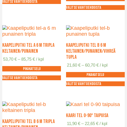
Valitse vaihtoehdoista
79,15 €
Tällä
Valitse vaihtoehdoista
tuotteella
Tällä
on
tuotteella
useampi
on
muunnelma.
useampi
Voit
muunnelma.
tehdä
Voit
Kaapeliputki TEL A 6 m tripla
Kaapeliputki TEL B 6 m
valinnat
tehdä
keltainen/punainen
keltainen/punainen/vihreä
tuotteen
valinnat
tupla
Hintaluokka:
53,70
€
–
85,75
€
/ kpl
sivulla.
tuotteen
53,70 €
Hintaluokka:
21,60
€
–
60,70
€
/ kpl
sivulla.
Pikakatselu
-
21,60 €
85,75 €
Pikakatselu
-
Valitse vaihtoehdoista
60,70 €
Tällä
Valitse vaihtoehdoista
tuotteella
Tällä
on
tuotteella
useampi
on
muunnelma.
useampi
Voit
muunnelma.
Kaari TEL 0-90° taipuisa
tehdä
Voit
Kaapeliputki TEL B 6 m tripla
Hintaluokka:
11,90
€
–
22,65
€
/ kpl
valinnat
tehdä