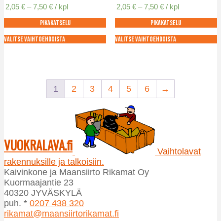
Hintaluokka:
Hintaluokka:
2,05
€
–
7,50
€
/ kpl
2,05
€
–
7,50
€
/ kpl
tehdä
valinnat
2,05 €
2,05 €
valinnat
tuotteen
Pikakatselu
Pikakatselu
-
-
tuotteen
sivulla.
7,50 €
7,50 €
sivulla.
Valitse vaihtoehdoista
Valitse vaihtoehdoista
Tällä
Tällä
tuotteella
tuotteella
on
on
useampi
useampi
1
2
3
4
5
6
→
muunnelma.
muunnelma.
Voit
Voit
tehdä
tehdä
valinnat
valinnat
tuotteen
tuotteen
VUOKRALAVA.fi
sivulla.
sivulla.
Vaihtolavat
rakennuksille ja talkoisiin.
Kaivinkone ja Maansiirto Rikamat Oy
Kuormaajantie 23
40320 JYVÄSKYLÄ
puh. *
0207 438 320
rikamat@maansiirtorikamat.fi