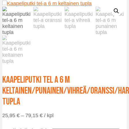
Kaapeliputki TEL A 6 m
keltainen/punainen/vihreä/oranssi/ha
tupla
Hintaluokka:
25,95
€
–
79,15
€
/ kpl
25,95 €
-