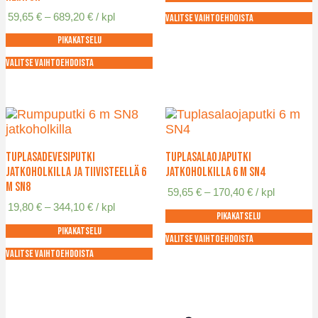
448,65 €
Hintaluokka:
59,65
€
–
689,20
€
/ kpl
Valitse vaihtoehdoista
59,65 €
Tällä
Pikakatselu
-
tuotteella
689,20 €
on
Valitse vaihtoehdoista
Tällä
useampi
tuotteella
muunnelma.
on
Voit
useampi
tehdä
muunnelma.
valinnat
Voit
tuotteen
Tuplasadevesiputki
Tuplasalaojaputki
tehdä
sivulla.
jatkoholkilla ja tiivisteellä 6
jatkoholkilla 6 m SN4
valinnat
m SN8
Hintaluokka:
59,65
€
–
170,40
€
/ kpl
tuotteen
59,65 €
Hintaluokka:
19,80
€
–
344,10
€
/ kpl
sivulla.
Pikakatselu
-
19,80 €
170,40 €
Pikakatselu
-
Valitse vaihtoehdoista
344,10 €
Tällä
Valitse vaihtoehdoista
Tällä
tuotteella
tuotteella
on
on
useampi
useampi
muunnelma.