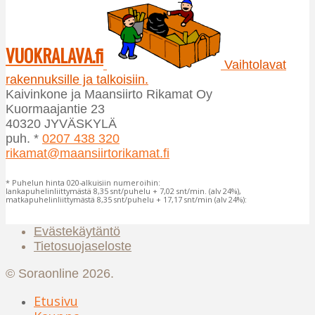
muunnelma.
Voit
Voit
tehdä
tehdä
valinnat
VUOKRALAVA.fi
valinnat
tuotteen
Vaihtolavat
tuotteen
sivulla.
rakennuksille ja talkoisiin.
sivulla.
Kaivinkone ja Maansiirto Rikamat Oy
Kuormaajantie 23
40320 JYVÄSKYLÄ
puh. *
0207 438 320
rikamat@maansiirtorikamat.fi
* Puhelun hinta 020-alkuisiin numeroihin:
lankapuhelinliittymästä 8,35 snt/puhelu + 7,02 snt/min. (alv 24%),
matkapuhelinliittymästä 8,35 snt/puhelu + 17,17 snt/min (alv 24%):
Evästekäytäntö
Tietosuojaseloste
© Soraonline 2026.
Etusivu