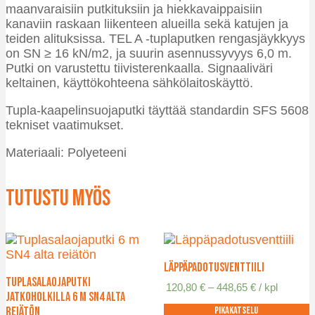
maanvaraisiin putkituksiin ja hiekkavaippaisiin
kanaviin raskaan liikenteen alueilla sekä katujen ja
teiden alituksissa. TEL A -tuplaputken rengasjäykkyys
on SN ≥ 16 kN/m2, ja suurin asennussyvyys 6,0 m.
Putki on varustettu tiivisterenkaalla. Signaaliväri
keltainen, käyttökohteena sähkölaitoskäyttö.
Tupla-kaapelinsuojaputki täyttää standardin SFS 5608
tekniset vaatimukset.
Materiaali: Polyeteeni
Tutustu myös
Läppäpadotusventtiili
Tuplasalaojaputki
Hintaluokka:
120,80
€
–
448,65
€
/ kpl
jatkoholkilla 6 m SN4 alta
120,80 €
reiätön
Pikakatselu
-