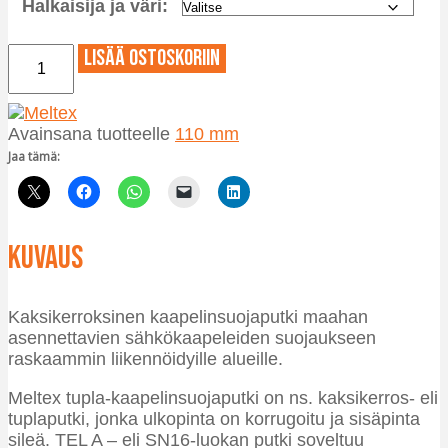
Halkaisija ja väri:
79,15 €
Kaapeliputki
Lisää ostoskoriin
TEL
A
6
Avainsana tuotteelle
110 mm
m
keltainen/punainen/vihreä/oranssi/harmaa
Jaa tämä:
tupla
määrä
Kuvaus
Kaksikerroksinen kaapelinsuojaputki maahan
asennettavien sähkökaapeleiden suojaukseen
raskaammin liikennöidyille alueille.
Meltex tupla-kaapelinsuojaputki on ns. kaksikerros- eli
tuplaputki, jonka ulkopinta on korrugoitu ja sisäpinta
sileä. TEL A – eli SN16-luokan putki soveltuu