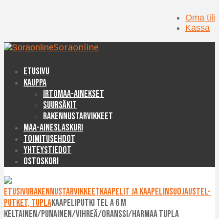
Oma tili
Kassa
Soraonline
Etusivu
Kauppa
Irtomaa-ainekset
Suursäkit
Rakennustarvikkeet
Maa-aineslaskuri
Toimitusehdot
Yhteystiedot
Ostoskori
Etusivu
Rakennustarvikkeet
Kaapelit ja kaapelinsuojaus
TEL-
putket, tupla
Kaapeliputki TEL A 6 m
keltainen/punainen/vihreä/oranssi/harmaa tupla