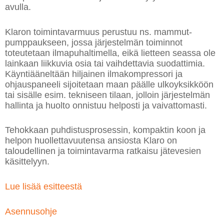
avulla.
Klaron toimintavarmuus perustuu ns. mammut-
pumppaukseen, jossa järjestelmän toiminnot
toteutetaan ilmapuhaltimella, eikä lietteen seassa ole
lainkaan liikkuvia osia tai vaihdettavia suodattimia.
Käyntiääneltään hiljainen ilmakompressori ja
ohjauspaneeli sijoitetaan maan päälle ulkoyksikköön
tai sisälle esim. tekniseen tilaan, jolloin järjestelmän
hallinta ja huolto onnistuu helposti ja vaivattomasti.
Tehokkaan puhdistusprosessin, kompaktin koon ja
helpon huollettavuutensa ansiosta Klaro on
taloudellinen ja toimintavarma ratkaisu jätevesien
käsittelyyn.
Lue lisää esitteestä
Asennusohje