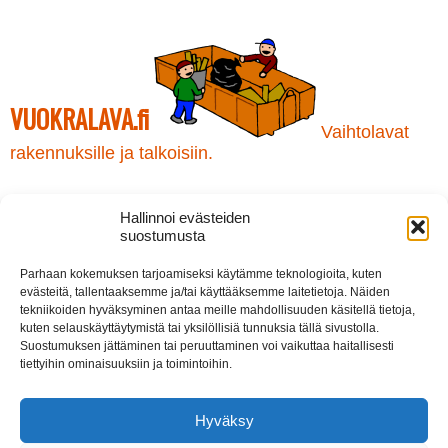
Voit
tehdä
valinnat
tuotteen
sivulla.
VUOKRALAVA.fi
Vaihtolavat
rakennuksille ja talkoisiin.
Kaivinkone ja Maansiirto Rikamat Oy
Hallinnoi evästeiden
Kuormaajantie 23
suostumusta
40320 JYVÄSKYLÄ
puh. *
0207 438 320
Parhaan kokemuksen tarjoamiseksi käytämme teknologioita, kuten
rikamat@maansiirtorikamat.fi
evästeitä, tallentaaksemme ja/tai käyttääksemme laitetietoja. Näiden
tekniikoiden hyväksyminen antaa meille mahdollisuuden käsitellä tietoja,
kuten selauskäyttäytymistä tai yksilöllisiä tunnuksia tällä sivustolla.
* Puhelun hinta 020-alkuisiin numeroihin:
lankapuhelinliittymästä 8,35 snt/puhelu + 7,02 snt/min. (alv 24%),
Suostumuksen jättäminen tai peruuttaminen voi vaikuttaa haitallisesti
matkapuhelinliittymästä 8,35 snt/puhelu + 17,17 snt/min (alv 24%):
tiettyihin ominaisuuksiin ja toimintoihin.
Hyväksy