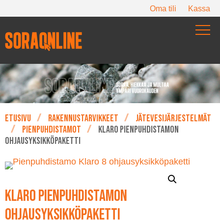
Oma tili
Kassa
Etusivu
Rakennustarvikkeet
Jätevesijärjestelmät
Pienpuhdistamot
Klaro pienpuhdistamon
ohjausyksikköpaketti
Klaro pienpuhdistamon
ohjausyksikköpaketti