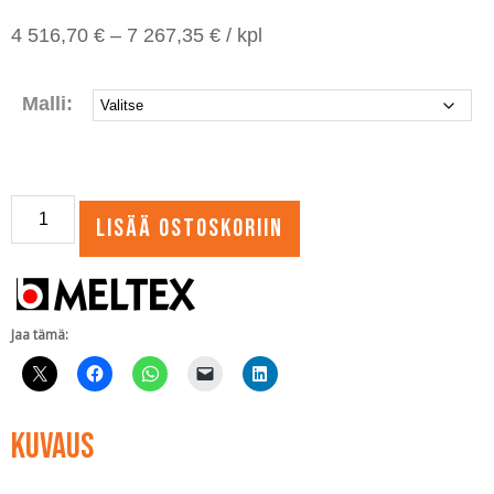
Hintaluokka:
4 516,70
€
–
7 267,35
€
/ kpl
4
516,70 €
-
Malli:
7
267,35 €
Klaro
Lisää ostoskoriin
pienpuhdistamon
ohjausyksikköpaketti
määrä
Jaa tämä:
Kuvaus