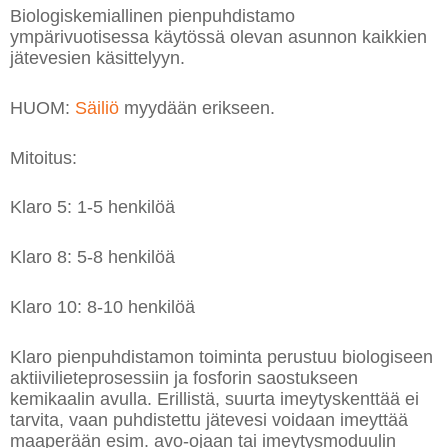
Biologiskemiallinen pienpuhdistamo
ympärivuotisessa käytössä olevan asunnon kaikkien
jätevesien käsittelyyn.
HUOM:
Säiliö
myydään erikseen.
Mitoitus:
Klaro 5: 1-5 henkilöä
Klaro 8: 5-8 henkilöä
Klaro 10: 8-10 henkilöä
Klaro pienpuhdistamon toiminta perustuu biologiseen
aktiivilieteprosessiin ja fosforin saostukseen
kemikaalin avulla. Erillistä, suurta imeytyskenttää ei
tarvita, vaan puhdistettu jätevesi voidaan imeyttää
maaperään esim. avo-ojaan tai imeytysmoduulin