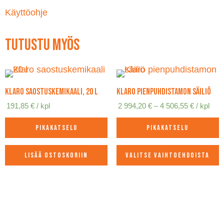
Käyttöohje
Tutustu myös
Klaro saostuskemikaali, 20 l
Klaro pienpuhdistamon säiliö
Hintaluok
191,85
€
/ kpl
2 994,20
€
–
4 506,55
€
/ kpl
2
994,20 €
Pikakatselu
Pikakatselu
-
4
506,55 €
Lisää ostoskoriin
Valitse vaihtoehdoista
Tällä
tuotteella
on
useampi
muunnelma.