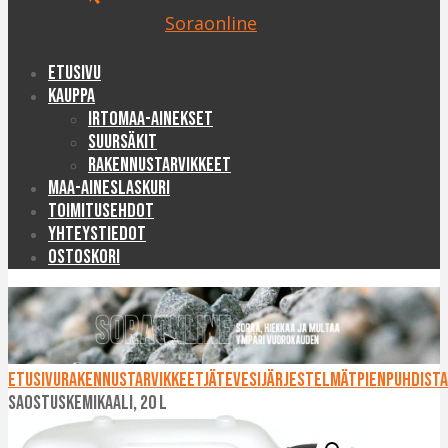
Soraonline
Etusivu
Kauppa
Irtomaa-ainekset
Suursäkit
Rakennustarvikkeet
Maa-aineslaskuri
Toimitusehdot
Yhteystiedot
Ostoskori
Etusivu
Rakennustarvikkeet
Jätevesijärjestelmät
Pienpuhdist
saostuskemikaali, 20 l