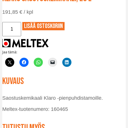
191,85
€
/ kpl
Klaro
Lisää ostoskoriin
saostuskemikaali,
20
l
määrä
Jaa tämä:
Kuvaus
Saostuskemikaali Klaro -pienpuhdistamoille.
Meltex-tuotenumero: 160465
Tutustu myös