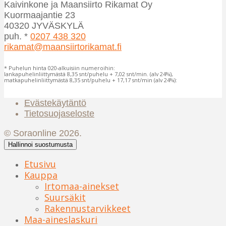
Kaivinkone ja Maansiirto Rikamat Oy
Kuormaajantie 23
40320 JYVÄSKYLÄ
puh. *
0207 438 320
rikamat@maansiirtorikamat.fi
* Puhelun hinta 020-alkuisiin numeroihin:
lankapuhelinliittymästä 8,35 snt/puhelu + 7,02 snt/min. (alv 24%),
matkapuhelinliittymästä 8,35 snt/puhelu + 17,17 snt/min (alv 24%):
Evästekäytäntö
Tietosuojaseloste
© Soraonline 2026.
Hallinnoi suostumusta
Etusivu
Kauppa
Irtomaa-ainekset
Suursäkit
Rakennustarvikkeet
Maa-aineslaskuri