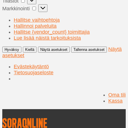
Tilastot
Markkinointi
Markkinointi
Hallitse vaihtoehtoja
Hallinnoi palveluita
Hallitse {vendor_count} toimittajia
Lue lisää näistä tarkoituksista
Näytä
Hyväksy
Kiellä
Näytä asetukset
Tallenna asetukset
asetukset
Evästekäytäntö
Tietosuojaseloste
Oma tili
Kassa