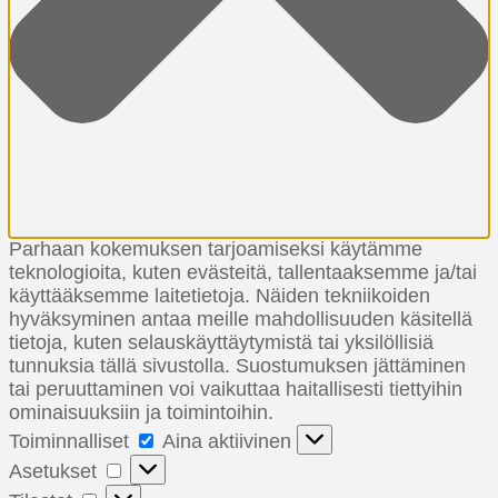
Parhaan kokemuksen tarjoamiseksi käytämme
teknologioita, kuten evästeitä, tallentaaksemme ja/tai
käyttääksemme laitetietoja. Näiden tekniikoiden
hyväksyminen antaa meille mahdollisuuden käsitellä
tietoja, kuten selauskäyttäytymistä tai yksilöllisiä
tunnuksia tällä sivustolla. Suostumuksen jättäminen
tai peruuttaminen voi vaikuttaa haitallisesti tiettyihin
ominaisuuksiin ja toimintoihin.
Toiminnalliset
Toiminnalliset
Aina aktiivinen
Asetukset
Asetukset
Tilastot