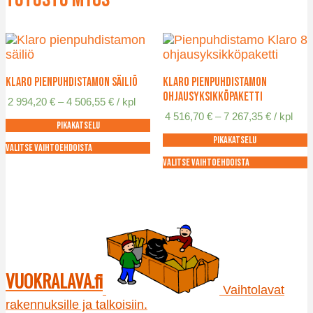
Klaro pienpuhdistamon säiliö
Klaro pienpuhdistamon
ohjausyksikköpaketti
Hintaluokka:
2 994,20
€
–
4 506,55
€
/ kpl
2
Hintaluok
4 516,70
€
–
7 267,35
€
/ kpl
Pikakatselu
994,20 €
4
-
Pikakatselu
516,70 €
Valitse vaihtoehdoista
4
-
Tällä
Valitse vaihtoehdoista
506,55 €
7
tuotteella
Tällä
267,35 €
on
tuotteella
useampi
on
muunnelma.
useampi
Voit
muunnelma.
tehdä
Voit
valinnat
tehdä
VUOKRALAVA.fi
tuotteen
valinnat
Vaihtolavat
sivulla.
tuotteen
rakennuksille ja talkoisiin.
sivulla.