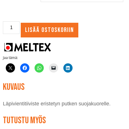
Läpivientitiiviste
Lisää ostoskoriin
eristetyn
putken
suojakuorelle
määrä
Jaa tämä:
Kuvaus
Läpivientitiiviste eristetyn putken suojakuorelle.
Tutustu myös