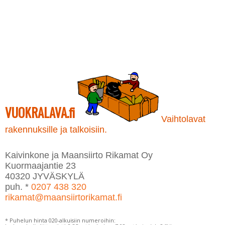
Tällä
Tällä
tuotteella
tuotteella
on
on
useampi
useampi
muunnelma.
muunnelma.
Voit
Voit
tehdä
tehdä
valinnat
valinnat
tuotteen
tuotteen
sivulla.
sivulla.
VUOKRALAVA.fi
Vaihtolavat
rakennuksille ja talkoisiin.
Kaivinkone ja Maansiirto Rikamat Oy
Kuormaajantie 23
40320 JYVÄSKYLÄ
puh. *
0207 438 320
rikamat@maansiirtorikamat.fi
* Puhelun hinta 020-alkuisiin numeroihin: