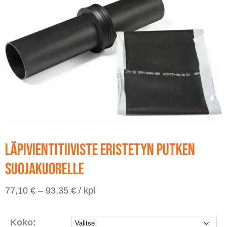
Läpivientitiiviste eristetyn putken
suojakuorelle
Hintaluokka:
77,10
€
–
93,35
€
/ kpl
77,10 €
-
93,35 €
Koko: