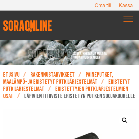
Oma tili
Kassa
Etusivu
Rakennustarvikkeet
Paineputket,
maalämpö- ja eristetyt putkijärjestelmät
Eristetyt
putkijärjestelmät
Eristettyjen putkijärjestelmien
osat
Läpivientitiiviste eristetyn putken suojakuorelle