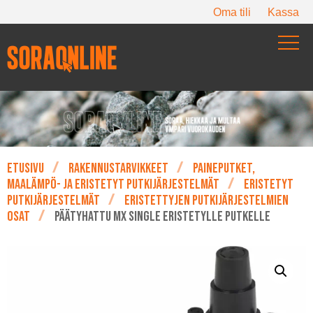
Oma tili
Kassa
Etusivu
Rakennustarvikkeet
Paineputket,
maalämpö- ja eristetyt putkijärjestelmät
Eristetyt
putkijärjestelmät
Eristettyjen putkijärjestelmien
osat
Päätyhattu MX Single eristetylle putkelle