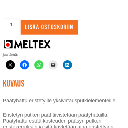
Päätyhattu
Lisää ostoskoriin
MX
Single
eristetylle
putkelle
määrä
Jaa tämä:
Kuvaus
Päätyhattu eristetyille yksivirtausputkielementeille.
Eristetyn putken päät tiivistetään päätyhatuilla.
Päätyhattu estää kosteuden pääsyn putken
eristekerroksiin ja sitä käytetään aina eristettyjen