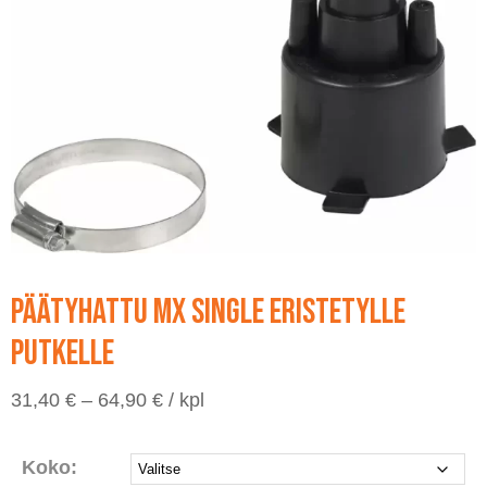
Päätyhattu MX Single eristetylle
putkelle
Hintaluokka:
31,40
€
–
64,90
€
/ kpl
31,40 €
-
64,90 €
Koko: