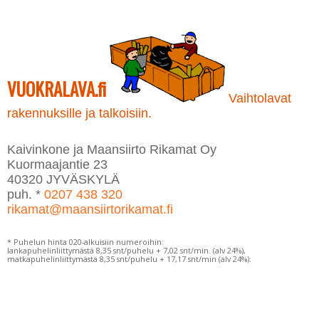
Voit
tehdä
tehdä
valinnat
valinnat
tuotteen
tuotteen
sivulla.
sivulla.
VUOKRALAVA.fi
Vaihtolavat
rakennuksille ja talkoisiin.
Kaivinkone ja Maansiirto Rikamat Oy
Kuormaajantie 23
40320 JYVÄSKYLÄ
puh. *
0207 438 320
rikamat@maansiirtorikamat.fi
* Puhelun hinta 020-alkuisiin numeroihin:
lankapuhelinliittymästä 8,35 snt/puhelu + 7,02 snt/min. (alv 24%),
matkapuhelinliittymästä 8,35 snt/puhelu + 17,17 snt/min (alv 24%):