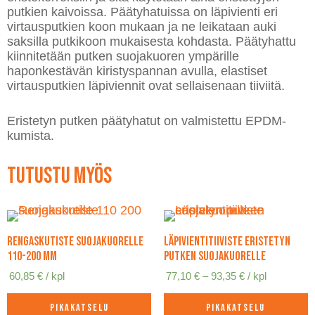
putkien kaivoissa. Päätyhatuissa on läpivienti eri
virtausputkien koon mukaan ja ne leikataan auki
saksilla putkikoon mukaisesta kohdasta. Päätyhattu
kiinnitetään putken suojakuoren ympärille
haponkestävän kiristyspannan avulla, elastiset
virtausputkien läpiviennit ovat sellaisenaan tiiviitä.
Eristetyn putken päätyhatut on valmistettu EPDM-
kumista.
Tutustu myös
Rengaskutiste suojakuorelle
Läpivientitiiviste eristetyn
110-200 mm
putken suojakuorelle
Hintaluokka:
60,85
€
/ kpl
77,10
€
–
93,35
€
/ kpl
77,10 €
-
Pikakatselu
Pikakatselu
93,35 €