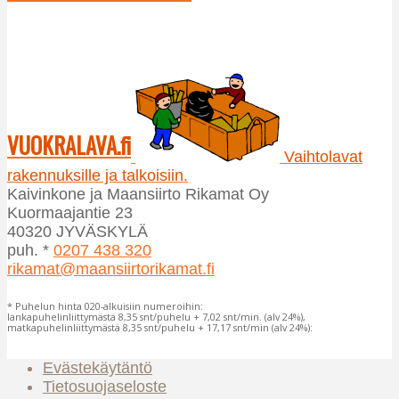
VUOKRALAVA.fi
Vaihtolavat
rakennuksille ja talkoisiin.
Kaivinkone ja Maansiirto Rikamat Oy
Kuormaajantie 23
40320 JYVÄSKYLÄ
puh. *
0207 438 320
rikamat@maansiirtorikamat.fi
* Puhelun hinta 020-alkuisiin numeroihin:
lankapuhelinliittymästä 8,35 snt/puhelu + 7,02 snt/min. (alv 24%),
matkapuhelinliittymästä 8,35 snt/puhelu + 17,17 snt/min (alv 24%):
Evästekäytäntö
Tietosuojaseloste