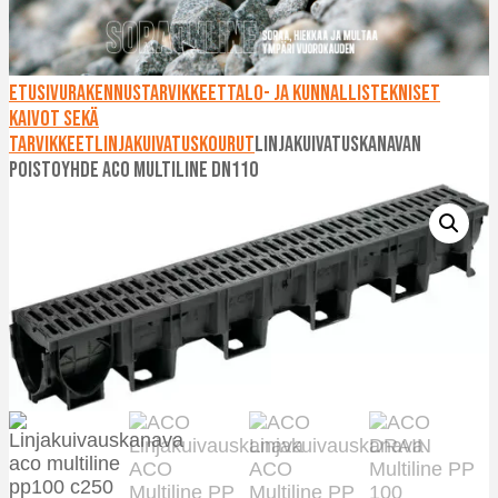
Etusivu
Rakennustarvikkeet
Talo- ja kunnallistekniset
kaivot sekä
tarvikkeet
Linjakuivatuskourut
Linjakuivatuskanavan
poistoyhde ACO Multiline DN110