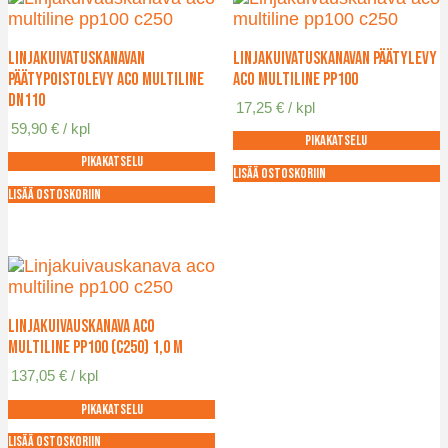
Linjakuivatuskanavan
Linjakuivatuskanavan päätylevy
päätypoistolevy ACO Multiline
ACO Multiline PP100
DN110
17,25
€
/ kpl
59,90
€
/ kpl
Pikakatselu
Pikakatselu
Lisää ostoskoriin
Lisää ostoskoriin
Linjakuivauskanava ACO
Multiline PP100 (C250) 1,0 m
137,05
€
/ kpl
Pikakatselu
Lisää ostoskoriin