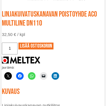
Linjakuivatuskanavan poistoyhde ACO
Multiline DN110
32,50
€
/ kpl
Linjakuivatuskanavan
Lisää ostoskoriin
poistoyhde
ACO
Multiline
DN110
Jaa tämä:
määrä
Kuvaus
Linjakuivauskanavan putkiliitos.