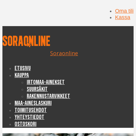
Oma tili
Kassa
Soraonline
Etusivu
Kauppa
Irtomaa-ainekset
Suursäkit
Rakennustarvikkeet
Maa-aineslaskuri
Toimitusehdot
Yhteystiedot
Ostoskori