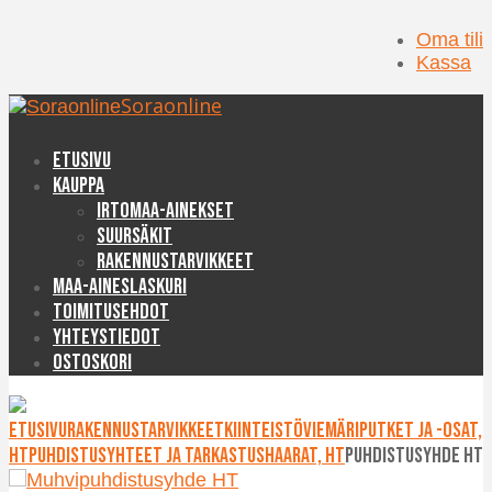
Oma tili
Kassa
Soraonline
Etusivu
Kauppa
Irtomaa-ainekset
Suursäkit
Rakennustarvikkeet
Maa-aineslaskuri
Toimitusehdot
Yhteystiedot
Ostoskori
Etusivu
Rakennustarvikkeet
Kiinteistöviemäriputket ja -osat,
HT
Puhdistusyhteet ja tarkastushaarat, HT
Puhdistusyhde HT