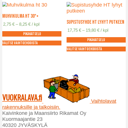
on
on
useampi
useampi
muunnelma.
muunnelma.
Muhvikulma HT 30°+
Voit
Voit
Supistusyhde HT lyhyt putkeen
Hintaluokka:
2,75
€
–
8,25
€
/ kpl
tehdä
tehdä
2,75 €
Hintaluokka:
17,75
€
–
19,80
€
/ kpl
valinnat
valinnat
Pikakatselu
-
17,75 €
tuotteen
tuotteen
8,25 €
Pikakatselu
-
sivulla.
sivulla.
Valitse vaihtoehdoista
19,80 €
Tällä
Valitse vaihtoehdoista
tuotteella
Tällä
on
tuotteella
useampi
on
muunnelma.
useampi
Voit
muunnelma.
tehdä
Voit
valinnat
tehdä
VUOKRALAVA.fi
tuotteen
valinnat
Vaihtolavat
sivulla.
tuotteen
rakennuksille ja talkoisiin.
sivulla.
Kaivinkone ja Maansiirto Rikamat Oy
Kuormaajantie 23
40320 JYVÄSKYLÄ