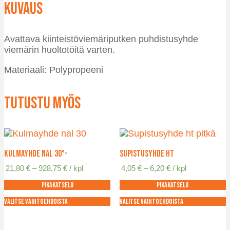
Kuvaus
Avattava kiinteistöviemäriputken puhdistusyhde
viemärin huoltotöitä varten.
Materiaali: Polypropeeni
Tutustu myös
Kulmayhde NAL 30°-
Supistusyhde HT
Hintaluokka:
Hintaluokka:
21,80
€
–
928,75
€
/ kpl
4,05
€
–
6,20
€
/ kpl
21,80 €
4,05 €
Pikakatselu
Pikakatselu
-
-
928,75 €
6,20 €
Valitse vaihtoehdoista
Valitse vaihtoehdoista
Tällä
Tällä
tuotteella
tuotteella