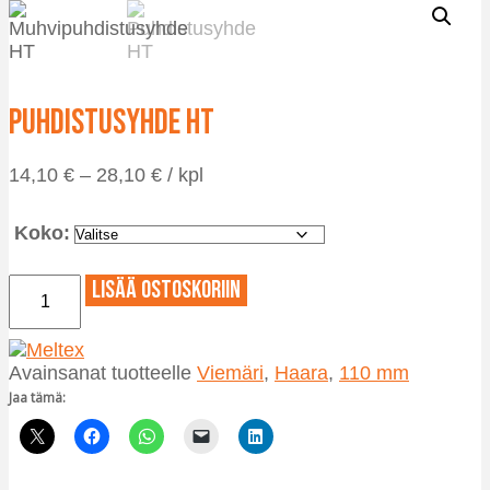
Puhdistusyhde HT
Hintaluokka:
14,10
€
–
28,10
€
/ kpl
14,10 €
-
Koko:
28,10 €
Puhdistusyhde
Lisää ostoskoriin
HT
määrä
Avainsanat tuotteelle
Viemäri
,
Haara
,
110 mm
Jaa tämä: