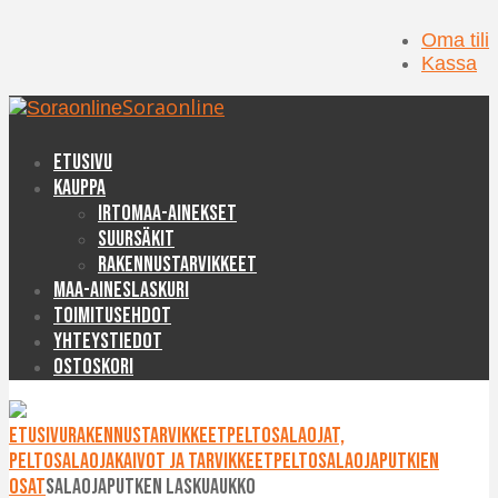
Oma tili
Kassa
Soraonline
Etusivu
Kauppa
Irtomaa-ainekset
Suursäkit
Rakennustarvikkeet
Maa-aineslaskuri
Toimitusehdot
Yhteystiedot
Ostoskori
Etusivu
Rakennustarvikkeet
Peltosalaojat,
peltosalaojakaivot ja tarvikkeet
Peltosalaojaputkien
osat
Salaojaputken laskuaukko