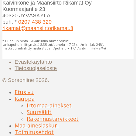
Kaivinkone ja Maansiirto Rikamat Oy
Kuormaajantie 23
40320 JYVÄSKYLÄ
puh. *
0207 438 320
rikamat@maansiirtorikamat.fi
* Puhelun hinta 020-alkuisiin numeroihin:
lankapuhelinliittymästä 8,35 snt/puhelu + 7,02 snt/min. (alv 24%),
matkapuhelinliittymästä 8,35 snt/puhelu + 17,17 snt/min (alv 24%):
Evästekäytäntö
Tietosuojaseloste
© Soraonline 2026.
Etusivu
Kauppa
Irtomaa-ainekset
Suursäkit
Rakennustarvikkeet
Maa-aineslaskuri
Toimitusehdot