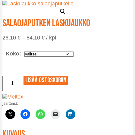
Salaojaputken laskuaukko
Hintaluokka:
26,10
€
–
84,10
€
/ kpl
26,10 €
-
Koko:
84,10 €
Salaojaputken
Lisää ostoskoriin
laskuaukko
määrä
Jaa tämä:
Kuvaus