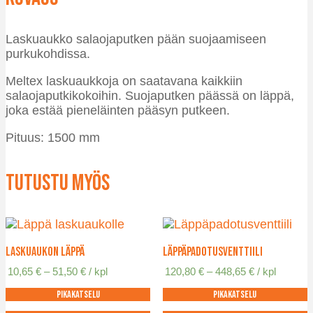
Laskuaukko salaojaputken pään suojaamiseen
purkukohdissa.
Meltex laskuaukkoja on saatavana kaikkiin
salaojaputkikokoihin. Suojaputken päässä on läppä,
joka estää pieneläinten pääsyn putkeen.
Pituus: 1500 mm
Tutustu myös
Laskuaukon läppä
Läppäpadotusventtiili
Hintaluokka:
Hintaluokka:
10,65
€
–
51,50
€
/ kpl
120,80
€
–
448,65
€
/ kpl
10,65 €
120,80 €
Pikakatselu
Pikakatselu
-
-
51,50 €
448,65 €