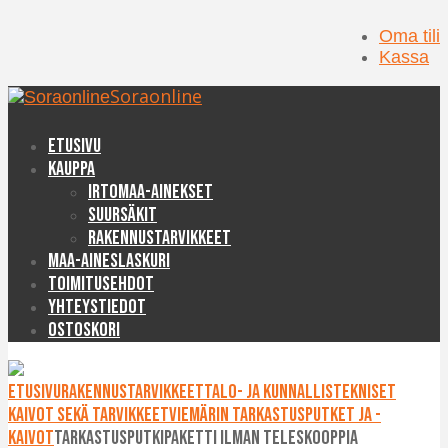
Oma tili
Kassa
Soraonline
Etusivu
Kauppa
Irtomaa-ainekset
Suursäkit
Rakennustarvikkeet
Maa-aineslaskuri
Toimitusehdot
Yhteystiedot
Ostoskori
Etusivu
Rakennustarvikkeet
Talo- ja kunnallistekniset
kaivot sekä tarvikkeet
Viemärin tarkastusputket ja -
kaivot
Tarkastusputkipaketti ilman teleskooppia