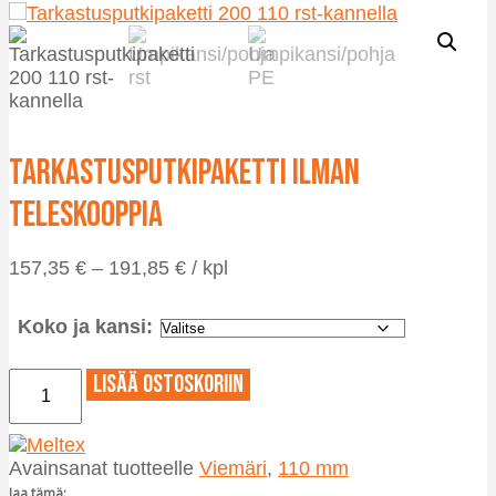
Tarkastusputkipaketti ilman
teleskooppia
Hintaluokka:
157,35
€
–
191,85
€
/ kpl
157,35 €
-
Koko ja kansi:
191,85 €
Tarkastusputkipaketti
Lisää ostoskoriin
ilman
teleskooppia
määrä
Avainsanat tuotteelle
Viemäri
,
110 mm
Jaa tämä: