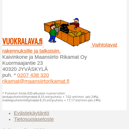
muunnelma.
tuotteella
Voit
on
tehdä
useampi
valinnat
muunnelma.
tuotteen
Voit
sivulla.
tehdä
VUOKRALAVA.fi
valinnat
Vaihtolavat
tuotteen
rakennuksille ja talkoisiin.
sivulla.
Kaivinkone ja Maansiirto Rikamat Oy
Kuormaajantie 23
40320 JYVÄSKYLÄ
puh. *
0207 438 320
rikamat@maansiirtorikamat.fi
* Puhelun hinta 020-alkuisiin numeroihin:
lankapuhelinliittymästä 8,35 snt/puhelu + 7,02 snt/min. (alv 24%),
matkapuhelinliittymästä 8,35 snt/puhelu + 17,17 snt/min (alv 24%):
Evästekäytäntö
Tietosuojaseloste